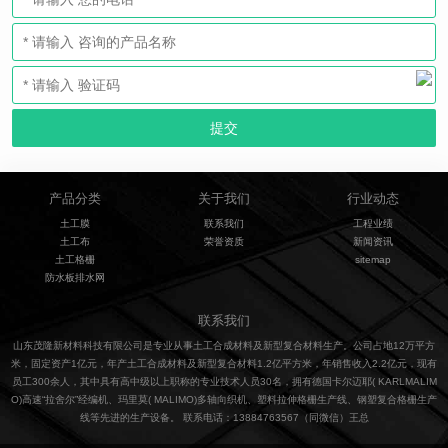
产品分类
关于我们
行业动态
土工膜
联系我们
工程业绩
土工布
荣誉资质
新闻资讯
土工格栅
sitemap
防水板排水网
联系我们
山东茂隆新材料科技有限公司是专业从事土工合成材料及新型复合材料生产。公司占地12万平方
米，固定资产1亿元，年产土工合成材料及新型复合材料1.2亿平方米，年销售收入2.2亿元，现有
员工300余人，其中具有高中级以上职称的专业技术人员30名，拥有德国卡尔迈耶( KARLMALIM
O)高速“拉舍尔”经编机、玛里莫( MALIMO)多轴向织机、塑料拉伸格栅生产线、钢塑复合格栅生产
线等先进的生产设备。 联系电话：13884763567（同微信）王总