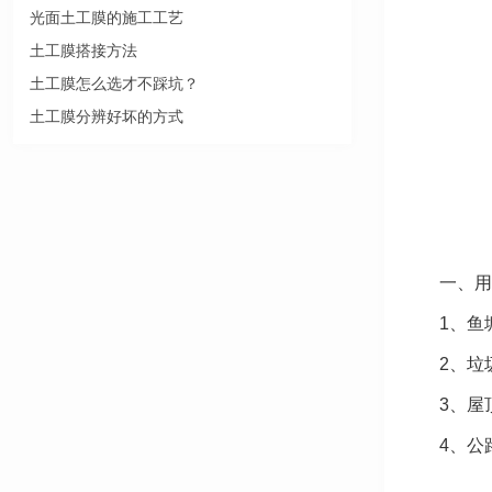
光面土工膜的施工工艺
土工膜搭接方法
土工膜怎么选才不踩坑？
土工膜分辨好坏的方式
一、用
1、鱼
2、垃
3、屋
4、公