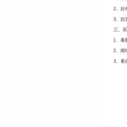
2、拉
3、抗
三、买
1、看
2、闻
3、看