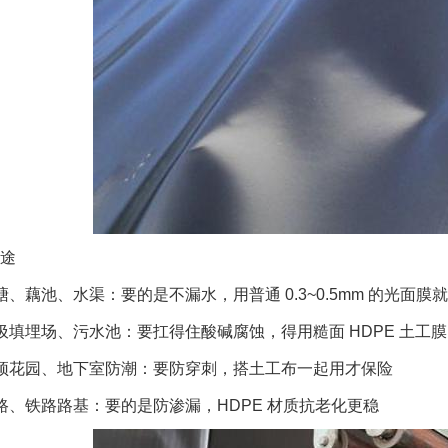
途
塘、藕池、水渠：要的是不漏水，用普通 0.3~0.5mm 的光面膜
圾填埋场、污水池：要扛得住酸碱腐蚀，得用糙面 HDPE 土工
顶花园、地下室防潮：要防穿刺，搭土工布一起用才保险
路、铁路路基：要的是防渗漏，HDPE 材质抗老化更稳