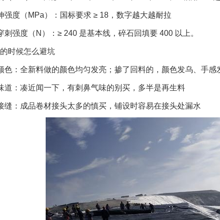
伸强度（MPa）：国标要求 ≥ 18，数字越大越耐拉
穿刺强度（N）：≥ 240 是基本线，碎石回填要 400 以上。
的时候怎么避坑
颜色：全新料做的颜色均匀发亮；掺了回料的，颜色发乌、手感
味道：凑近闻一下，有刺鼻气味的别买，多半是再生料
接缝：成品卷材接头太多的慎买，铺设时容易在接头处漏水