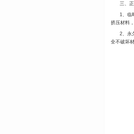
三、正
1、临
挤压材料
2、永
全不破坏