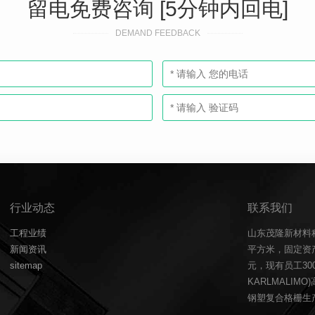
留电免费咨询 [5分钟内回电]
DEMAND FEEDBACK
行业动态
联系我们
工程业绩
山东茂隆新材料
新闻资讯
平方米，固定资产
sitemap
元，现有员工3
KARLMALIM
钢塑复合格栅生产