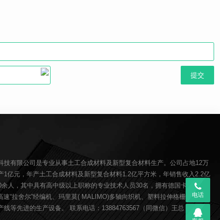
科技有限公司是专业从事土工合成材料及新型复合材料生产。公司占地12万
1亿元，年产土工合成材料及新型复合材料1.2亿平方米，年销售收入2.2亿
00余人，其中具有高中级以上职称的专业技术人员30名，拥有德国卡尔迈耶(
电话
O)高速“拉舍尔”经编机、玛里莫( MALIMO)多轴向织机、塑料拉伸格栅生产线、
线等先进的生产设备。 联系电话：13884763567（同微信）王总