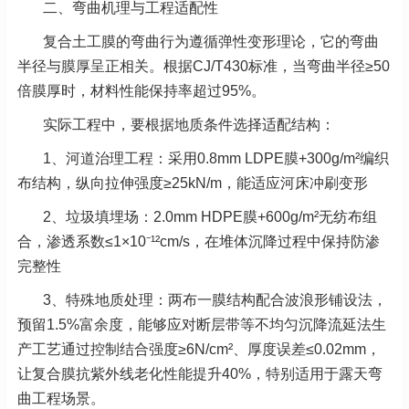
二、弯曲机理与工程适配性
复合土工膜的弯曲行为遵循弹性变形理论，它的弯曲
半径与膜厚呈正相关。根据CJ/T430标准，当弯曲半径≥50
倍膜厚时，材料性能保持率超过95%。
实际工程中，要根据地质条件选择适配结构：
1、河道治理工程：采用0.8mm LDPE膜+300g/m²编织
布结构，纵向拉伸强度≥25kN/m，能适应河床冲刷变形
2、垃圾填埋场：2.0mm HDPE膜+600g/m²无纺布组
合，渗透系数≤1×10⁻¹²cm/s，在堆体沉降过程中保持防渗
完整性
3、
特殊地质处理：两布一膜结构配合波浪形铺设法，
预留1.5%富余度，能够应对断层带等不均匀沉降
流延法生
产工艺通过控制结合强度≥6N/cm²、厚度误差≤0.02mm，
让复合膜抗紫外线老化性能提升40%，特别适用于露天弯
曲工程场景。