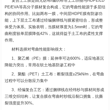
复合
土工膜
是由无纺布/编织布等土工织物与HDPE/LD
PE/EVA等高分子膜材复合构成，它的弯曲性能源于多层结
构的协同作用。比如两布一膜，中间层HDPE膜有防渗功
能，上下层土工布通过经编捆绑线与膜紧密结合，形成整
体受力体系。实验表明，当膜材厚度为1.5mm时，它的弯
曲刚度较单层膜降低42%，这就得益于土工布的柔性支撑
作用。
材料选择对弯曲性能影响很大：
1、
聚乙烯（PE）膜：延伸率可达600%，适应地基沉
降能力突出，常用在软土地基防渗工程中
2、
聚酯（PET）土工布：断裂强度≥25kN/m，在弯曲
过程中可以分散应力集中
3、
经编复合工艺：通过捆绑线在经纬纱与膜材间形成
三维交织结构，让复合膜在弯曲时纱线沿裂口拥集，抗撕
裂强度提升30%
。