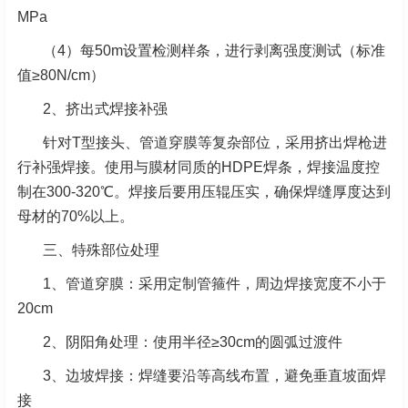
MPa
（4）每50m设置检测样条，进行剥离强度测试（标准
值≥80N/cm）
2、挤出式焊接补强
针对T型接头、管道穿膜等复杂部位，采用挤出焊枪进
行补强焊接。使用与膜材同质的HDPE焊条，焊接温度控
制在300-320℃。焊接后要用压辊压实，确保焊缝厚度达到
母材的70%以上。
三、特殊部位处理
1、管道穿膜：采用定制管箍件，周边焊接宽度不小于
20cm
2、阴阳角处理：使用半径≥30cm的圆弧过渡件
3、
边坡焊接：焊缝要沿等高线布置，避免垂直坡面焊
接