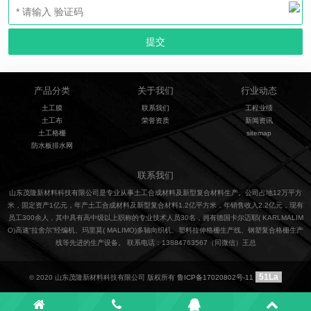
产品分类
关于我们
行业动态
土工膜
联系我们
工程业绩
土工布
荣誉资质
新闻资讯
土工格栅
sitemap
防水板排水网
联系我们
山东茂隆新材料科技有限公司是专业从事土工合成材料及新型复合材料生产。公司占地12万平方
米，固定资产1亿元，年产土工合成材料及新型复合材料1.2亿平方米，年销售收入2.2亿元，现有
员工300余人，其中具有高中级以上职称的专业技术人员30名，拥有德国卡尔迈耶( KARLMALIM
O)高速“拉舍尔”经编机、玛里莫( MALIMO)多轴向织机、塑料拉伸格栅生产线、钢塑复合格栅生产
线等先进的生产设备。 联系电话：13884763567（同微信）王总
51La
© 2020 山东茂隆新材料科技有限公司 版权所有
鲁ICP备17020802号-11