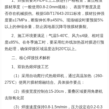
1、焊接前要对
HDPE土工膜
进行严格检查，重点检查
膜材厚度（一般使用0.8-2.0mm规格）、表面平整度及是
否存在机械损伤。根据GB/T17643-2011标准，膜材拉伸强
度要≥17MPa，断裂伸长率≥450%。现场铺设时要预留5%
以上的伸缩余量，防止因地基沉降导致膜材撕裂。
2、
施工环境要满足：气温5-40℃、风力≤4级、相对湿
度≤85%。在冬季施工时，要采用红外线加热器对膜进行预
热处理，确保焊接区域温度达到20℃以上。
二、核心焊接技术解析
1、双轨热熔焊接工艺
（1）采用自动爬行式热熔焊机，通过高温加热（260-
275℃）使两片膜材熔融结合。具体操作要点：
（2）搭接宽度控制在15-20cm，重叠区域要用角磨机
去除氧化层
（3）焊接速度保持0.8-1.5m/min，压力设定在0.2-0.3