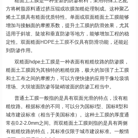
糙面土工膜是一种全新的防渗材料，采用特殊工艺配
方将树脂原料通过挤压辊或吹膜加糙处理制成。这种聚乙
烯土工膜具有糙面优质特性。单面或双面糙面土工膜能够
增加与接触面的摩擦系数，提升土工膜的防滑效果，尤其
适用于斜坡、陡坡和垂直防渗等地方，能够增加工程的稳
定性。双面糙面
HDPE土工膜
不仅具有防滑功能，还能起
到防渗作用。
双糙面hdpe土工膜是一种表面有粗糙纹路的防渗膜，
糙面土工膜因为其独特的粗糙纹路，极大的加强了土工膜
和土工布之间的摩擦力，可以方便快捷的应用于像垃圾填
埋场、大坝坡面防渗等陡峭坡面的防渗工程当中。
普通土工膜一般指的是具有双面光滑的特点，没有粗
糙纹路。根据标准的不同，可以分为国标Ⅰ型、国标Ⅱ型和
城市建设标准（相当于美国标准）。这种土工膜的厚度通
常在0.2-2.0mm之间。而双糙面土工膜则指的是具有两侧
有粗糙纹路的特点，其标准仅限于城市建设标准。一般情