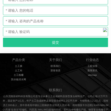
产品分类
关于我们
行业动态
土工膜
联系我们
工程业绩
土工布
荣誉资质
新闻资讯
土工格栅
sitemap
防水板排水网
联系我们
山东茂隆新材料科技有限公司是专业从事土工合成材料及新型复合材料生产。公司占地12万平方
米，固定资产1亿元，年产土工合成材料及新型复合材料1.2亿平方米，年销售收入2.2亿元，现有
员工300余人，其中具有高中级以上职称的专业技术人员30名，拥有德国卡尔迈耶( KARLMALIM
O)高速“拉舍尔”经编机、玛里莫( MALIMO)多轴向织机、塑料拉伸格栅生产线、钢塑复合格栅生产