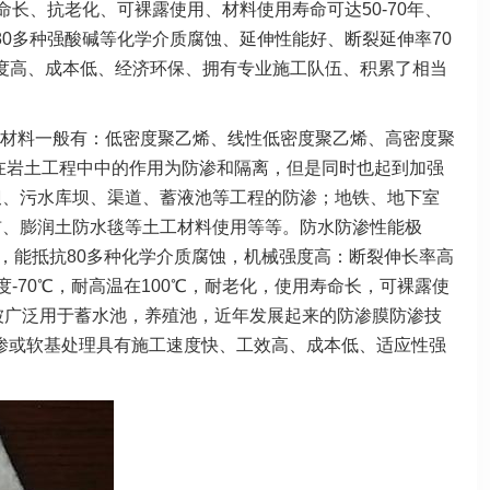
a使用寿命长、抗老化、可裸露使用、材料使用寿命可达50-70年、
耐80多种强酸碱等化学介质腐蚀、延伸性能好、断裂延伸率70
度高、成本低、经济环保、拥有专业施工队伍、积累了相当
材料一般有：低密度聚乙烯、线性低密度聚乙烯、高密度聚
在岩土工程中中的作用为防渗和隔离，但是同时也起到加强
坝、污水库坝、渠道、蓄液池等工程的防渗；地铁、地下室
布
、膨润土防水毯等土工材料使用等等。防水防渗性能极
用：耐酸耐碱，能抵抗80多种化学介质腐蚀，机械强度高：断裂伸长率高
-70℃，耐高温在100℃，耐老化，使用寿命长，可裸露使
被广泛用于蓄水池，养殖池，近年发展起来的防渗膜防渗技
渗或软基处理具有施工速度快、工效高、成本低、适应性强