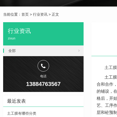
当前位置：
首页
>
行业资讯
> 正文
行业资讯
zixun
全部
土工膜
电话
土工膜
13884763567
合和合作
的铺设，在
格后，开
最近发表
艺、工序
层和砼预
土工膜有哪些分类