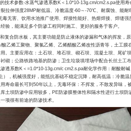
的技术参数-水蒸气渗透系数K＜1.0*10-13g.cm/cm2.s.p
裂拉伸强度28MP耐低温、冷脆温度-60～-70℃、耐腐蚀、能
、无毒无害、饮用水池推广使用、焊接性能好、热熔焊接、焊缝强
工经验，能满足多个防渗工程同时施工、更好的服务于客户。
和复合防水板，其主要功能是防止液体的渗漏和气体的挥发，原
烯/酸乙烯工聚物、聚氯乙烯、乙烯醋酸乙烯改性沥青等，土工膜
作用。主要应用在：土石坝、堆石坝、砌石坝、混凝土坝、尾矿
渗衬砌；公路铁路地基的防渗；卫生垃圾填埋场中配合
长丝土工
透系数K＜=1.0*10-13g.cm/c cm2.s.pa耐化学作
以上），机械强度好，能抵抗基础不稳定沉降，耐高低温：冷脆温度
使用寿命最长可到50年以上，无毒环保：不挥发，不散发异味，
水库土坝防渗中应用较多，PE防渗膜整体性和隔水性进行土坝防
是一项很有前途的防渗技术。