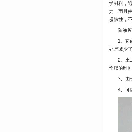
学材料，
力，而且
侵蚀性，
防渗膜
1、它
处是减少
2、土
作膜的时
3、由
4、可