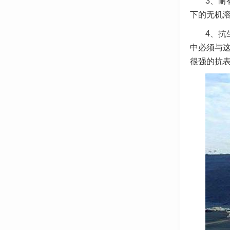
3、耐
下的无机
4、抗
中必须与
很强的抗表