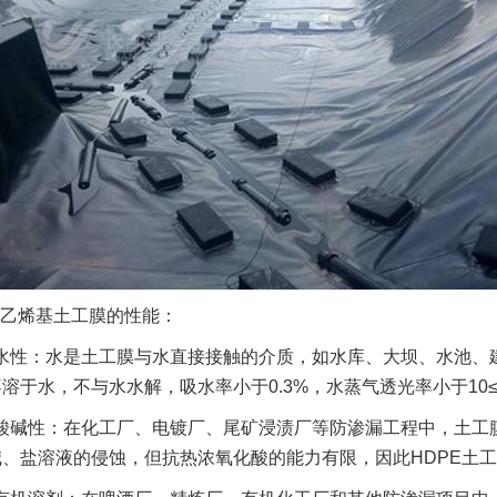
乙烯基土工膜的性能：
水性：水是土工膜与水直接接触的介质，如水库、大坝、水池、
溶于水，不与水水解，吸水率小于0.3%，水蒸气透光率小于10
酸碱性：在化工厂、电镀厂、尾矿浸渍厂等防渗漏工程中，土工
、盐溶液的侵蚀，但抗热浓氧化酸的能力有限，因此HDPE土