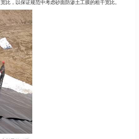
长宽比，以保证规范中考虑砂面防渗土工膜的粗干宽比。