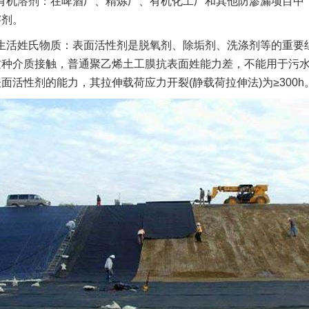
有机溶剂：在啤酒厂、精炼厂、有机化工厂和其他防渗漏项目中
溶剂。
生活姓氏物质：表面活性剂是脱氧剂、除垢剂、洗涤剂等的重要
这种介质接触，普通聚乙烯土工膜抗表面姓能力差，不能用于污
面活性剂的能力，其拉伸载荷应力开裂(静载荷拉伸法)为≥300h