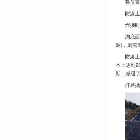
将放置
防渗土
焊接时
湖底面
源)，则需
防渗土
本上达到
期，减缓
打磨抛