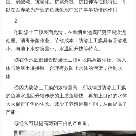
度、耐酸碱、抗老化、抗紫外线、抗拉伸等性能特征，所
以在以养殖为产业的鱼塘鱼池中发挥事半功倍的作用。
2、
①防渗土工膜表面光滑，在鱼塘鱼池底部更容易淤泥
处理、消毒杀菌作业，节省成本；防渗土工膜具有②渗透
小、与地下水交换量小、水温回升快等特点。
③在鱼池底部铺设防渗土工膜可以隔离微生物、病原
体与池底土壤接触，合理有效防止水体的污染，控制水
体；
④因为防渗土工膜的浓缩量高，所以铺过防渗土工膜
的鱼池水温回升较传统的土质鱼塘快，再加上良好的水体
大大促进了鱼的生长、减少了养殖周期时间，从而提高了
产能；
⑤通常可以提高两到三倍的产鱼量。