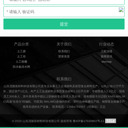
产品分类
关于我们
行业动态
土工膜
联系我们
工程业绩
土工布
荣誉资质
新闻资讯
土工格栅
sitemap
防水板排水网
联系我们
山东茂隆新材料科技有限公司是专业从事土工合成材料及新型复合材料生产。公司占地12万平方
米，固定资产1亿元，年产土工合成材料及新型复合材料1.2亿平方米，年销售收入2.2亿元，现有
员工300余人，其中具有高中级以上职称的专业技术人员30名，拥有德国卡尔迈耶( KARLMALIM
O)高速“拉舍尔”经编机、玛里莫( MALIMO)多轴向织机、塑料拉伸格栅生产线、钢塑复合格栅生产
线等先进的生产设备。 联系电话：13884763567（同微信）王总
51La
© 2020 山东茂隆新材料科技有限公司 版权所有
鲁ICP备17020802号-11