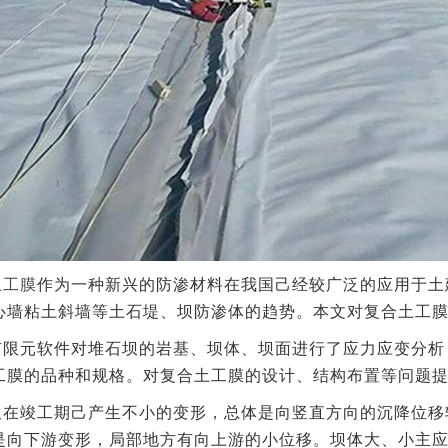
土工膜
作为一种新兴的防渗材料在我国己经较广泛的应用于土
心墙粘土斜墙等土石堤、坝防渗体的趋势。本文对复合土工
有限元软件对堆石坝的岩基、坝体、坝面进行了应力应变分析
工膜的品种和规格。对复合土工膜的设计、结构布置等问题
坝在竣工期己产生不小的变形，总体是向竖直方向的沉降位移
是向下游变形，局部地方有向上游的小位移。坝体大、小主