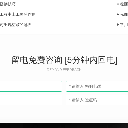
搭接技巧
糙面
工程中土工膜的作用
光面
时出现空鼓的危害
常用
留电免费咨询 [5分钟内回电]
DEMAND FEEDBACK