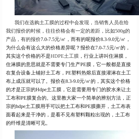
我们在选购土工膜的过程中会发现，当销售人员在给
我们报价的时候，往往价格会有一定的差距，比如500g的
产品，有的报价
7.0-7.5元/㎡，而有的呢报价
8.3-9.0元/㎡，
为什么会有这么大的价格差异呢？
报价在7.0-7.5元/㎡的，
其实这个价格的不是
HDPE土工膜
，行业上讲叫住淋膜，
住淋膜的意思就是不需要专门生产
PE膜，它一般都是
直接
在复合设备上铺好土工布，
PE塑料热熔后直接灌淋在土工
布上成压就可以了。
报价在8.3-9.0元/㎡的，
其实这个价格
的才是正宗的Hdpe土工膜，它是需要用专门的胶水来让
土
工布和PE膜复合的。这里教大家一个简单的辨别方法，
正
宗的hdpe土工膜用手可以把土工布和PE膜撕开，土工布表
面看起来是干净的，是看不见有塑料颗粒出现的，土工布
的纤维是清晰可见。