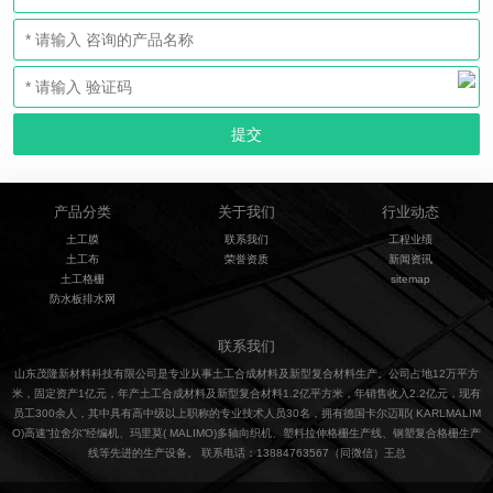
产品分类
关于我们
行业动态
土工膜
联系我们
工程业绩
土工布
荣誉资质
新闻资讯
土工格栅
sitemap
防水板排水网
联系我们
山东茂隆新材料科技有限公司是专业从事土工合成材料及新型复合材料生产。公司占地12万平方
米，固定资产1亿元，年产土工合成材料及新型复合材料1.2亿平方米，年销售收入2.2亿元，现有
员工300余人，其中具有高中级以上职称的专业技术人员30名，拥有德国卡尔迈耶( KARLMALIM
O)高速“拉舍尔”经编机、玛里莫( MALIMO)多轴向织机、塑料拉伸格栅生产线、钢塑复合格栅生产
线等先进的生产设备。 联系电话：13884763567（同微信）王总