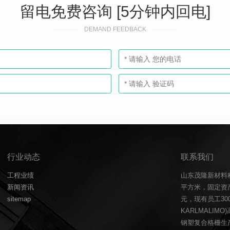
留电免费咨询 [5分钟内回电]
DEMAND FEEDBACK
行业动态
联系我们
工程业绩
山东茂隆新材料
新闻资讯
平方米，固定资产
sitemap
元，现有员工3
KARLMALIM
钢塑复合格栅生产