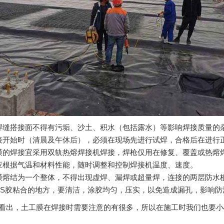
焊缝搭接面不得有污垢、沙土、积水（包括露水）等影响焊接质量的
接开始时（清晨及午休后），必须在现场先进行试焊，合格后在进行
膜的焊接宜采用双轨热熔焊接机焊接，焊枪仅用在修复、覆盖或热熔
应根据气温和材料性能，随时调整和控制焊接机温度、速度。
膜熔结为一个整体，不得出现虚焊、漏焊或超量焊，连接的两层防水
KS胶粘合的地方，要清洁，涂胶均匀，压实，以免造成漏孔，影响
看出，土工膜在焊接时需要注意的有很多，所以在施工时我们也要小