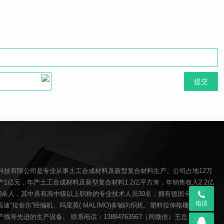
科技有限公司是专业从事土工合成材料及新型复合材料生产。公司占地12万
1亿元，年产土工合成材料及新型复合材料1.2亿平方米，年销售收入2.2亿
00余人，其中具有高中级以上职称的专业技术人员30名，拥有德国卡尔迈耶(
电话
O)高速“拉舍尔”经编机、玛里莫( MALIMO)多轴向织机、塑料拉伸格栅生产线、
线等先进的生产设备。 联系电话：13884763567（同微信）王总