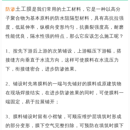
土工膜
防渗
是我们常用的土工材料，它是一
种以高分
子聚合物为基本原料的防水阻隔型材料，具有
高抗拉强
度，低延伸率，纵横向变形均匀，抗撕裂强度高，耐磨
性能优良，隔水性强的特点，
那么它应该怎么施工呢？
1、按先下游后上游的次第铺设，上游幅压下游幅，搭
接缝方向垂直于水流方向，这样可使膜料在水流压力
下，衔接缝密合，进步防渗效果。
2、铺设时先将膜料的一端与先铺好的膜料或原建筑物
在现场焊接结实，在进步防渗效果的同时，可使膜料一
端固定，易于拉展铺开；
3、膜料铺设时留有小褶皱，可顺应维护层填筑时形成
的部分变形，膜下空气完整扫除，可预防在填筑时膜下