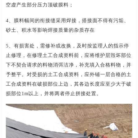
空虚产生部分压力顶破膜料；
4、膜料幅间的衔接缝采用焊接，搭接面不得有污垢、
砂土、积水等影响焊接质量的杂质存在
5、有损害处，需修补或改换，及时按监理人的指示停
止修理，在修理土工合成资料前，应将维护层毁坏部位
下不契合请求的料物消弭洁净，补充填入合格料物，并
予整平。对受损的土工合成资料，应外铺一层合格的土
工合成资料在
破损部位上边，其各边长度应至少大于破
损部位1m以上，并将两者停止拼接处置。