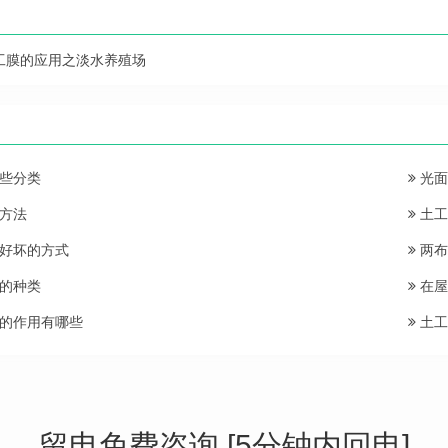
工膜的应用之淡水养殖场
些分类
光面
方法
土工
好坏的方式
两布
的种类
在屋
的作用有哪些
土工
留电免费咨询 [5分钟内回电]