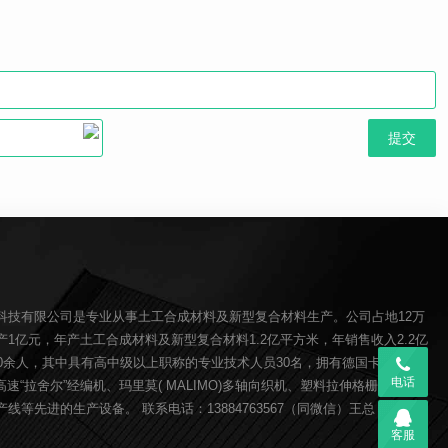
科技有限公司是专业从事土工合成材料及新型复合材料生产。公司占地12万
1亿元，年产土工合成材料及新型复合材料1.2亿平方米，年销售收入2.2亿
00余人，其中具有高中级以上职称的专业技术人员30名，拥有德国卡尔迈耶(
电话
O)高速“拉舍尔”经编机、玛里莫( MALIMO)多轴向织机、塑料拉伸格栅生产线、
线等先进的生产设备。 联系电话：13884763567（同微信）王总
客服