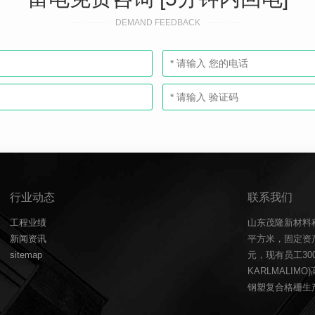
DEMAND FEEDBACK
行业动态
联系我们
工程业绩
山东茂隆新材料
新闻资讯
平方米，固定资产
sitemap
元，现有员工3
KARLMALIM
钢塑复合格栅生产