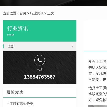
当前位置：
首页
>
行业资讯
> 正文
行业资讯
zixun
全部
复合土工膜
来给大家简
电话
存，发现破
13884763567
再需要，也
选择土工膜
最近发表
比较潮湿的
方，避免被
土工膜有哪些分类