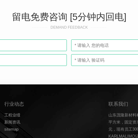
留电免费咨询 [5分钟内回电]
DEMAND FEEDBACK
行业动态
联系我们
工程业绩
山东茂隆新材料
新闻资讯
平方米，固定资产
sitemap
元，现有员工3
KARLMALIM