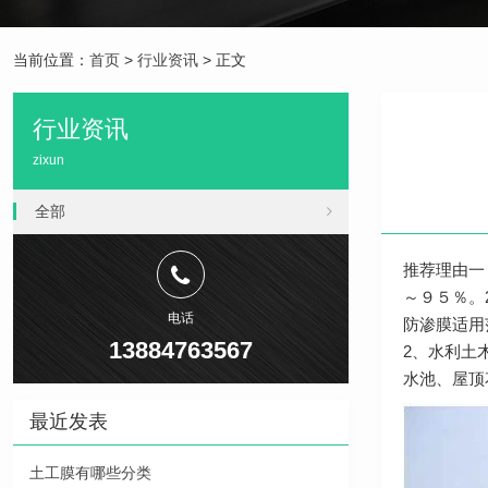
当前位置：
首页
>
行业资讯
> 正文
行业资讯
zixun
全部
推荐理由一
～９５％。
电话
防渗膜适用
13884763567
2、水利土
水池、屋顶花
最近发表
土工膜有哪些分类