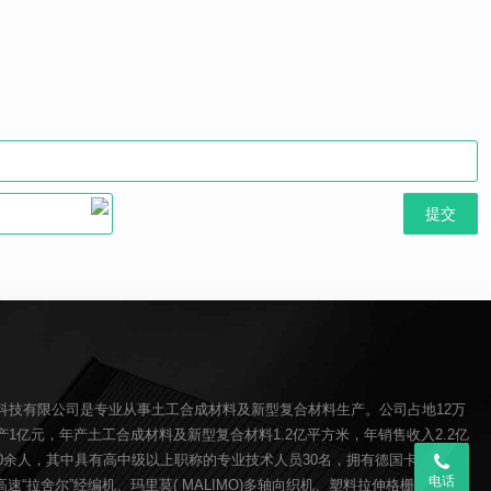
科技有限公司是专业从事土工合成材料及新型复合材料生产。公司占地12万
1亿元，年产土工合成材料及新型复合材料1.2亿平方米，年销售收入2.2亿
00余人，其中具有高中级以上职称的专业技术人员30名，拥有德国卡尔迈耶(
电话
O)高速“拉舍尔”经编机、玛里莫( MALIMO)多轴向织机、塑料拉伸格栅生产线、