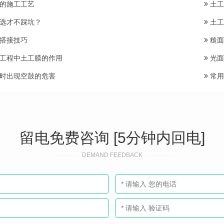
的施工工艺
土工
选才不踩坑？
土工
搭接技巧
糙面
工程中土工膜的作用
光面
时出现空鼓的危害
常用
留电免费咨询 [5分钟内回电]
DEMAND FEEDBACK