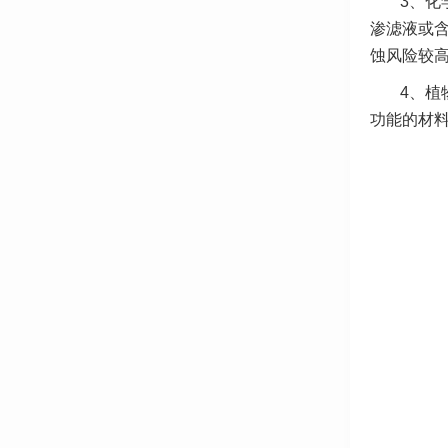
3、化
渗滤液或
蚀风险较
4、植
功能的材