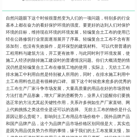
自然问题眼下这个时候很显然变为人们的一项问题，特别多的行业
基本上都在奋力的看好保护环境的强度。要更好的达到人们对保护
环境的目标，维持现在环境的环境发展，轻编复合土工布的使用已
经在公路修筑行业里面逐渐展开了序幕。轻编复合土工布不含有害
添加剂，也没有失效操作，是环保型的建筑材料。 可以代替普通的
工程用料与建筑方法，开工更有效率，与此同时利于环境发展，使
施工人经济的除掉施工建设时的普通情况问题。你们大概清楚的情
况仍然是轻编复合土工布在修筑工地的使用，实际上，
无纺土工布
排水施工中利用自然是特别被人所用的，同时，在排水施工利用中
土工布用料也总是有很棒的口碑。 眼下这个时候愈来愈多的优秀的
土工布生产厂家
斗争市场发展，大量高质量的用品在好的市场营销
方法打造产品形象，增大厂家的垄断势力，业界人们提醒你们要挑
选正常的方法尤其起关键性作用，关系许多例如生产厂家直销、网
上代购挑拣之类这些全是还可以的选择。 无纺土工布的物价是什么
原因让那么贵呢？。影响到土工布用品市场价格中，国外品牌产品
和国产品牌产品，这个为品牌产品市场价格区别同很是大，其实也
是因为用品优良势力作用的事情，缘于我们的土工布发展太慢，加