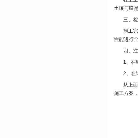
土壤与膜
三、检
施工完
性能进行
四、注
1、在
2、在
从上面
施工方案