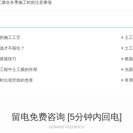
工膜在冬季施工时的注意事项
的施工工艺
土工
选才不踩坑？
土工
搭接技巧
糙面
工程中土工膜的作用
光面
时出现空鼓的危害
常用
留电免费咨询 [5分钟内回电]
DEMAND FEEDBACK