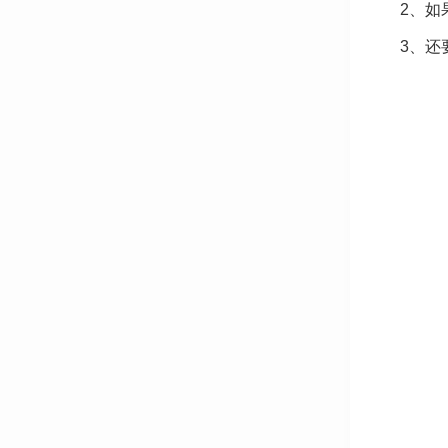
2、如
3、还