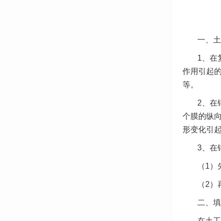
一、土
1、
在
作用引起
等。
2、在
个膜的纵向
形变化引
3、
在
（1）
（2）
二、填
在土工