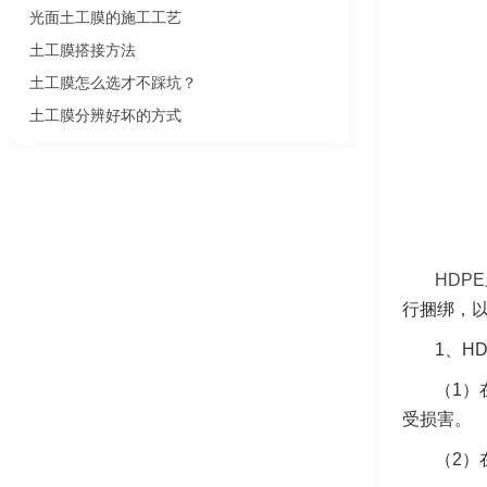
光面土工膜的施工工艺
土工膜搭接方法
土工膜怎么选才不踩坑？
土工膜分辨好坏的方式
HDP
行捆绑，
1、H
（1）
受损害。
（2）