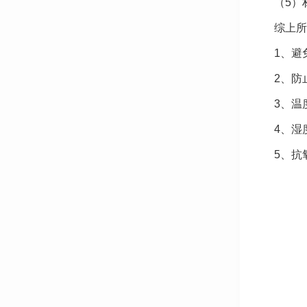
（5）
综上所
1、避
2、防
3、温
4、湿
5、抗