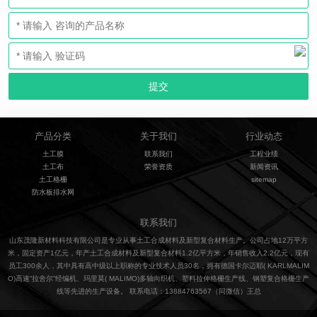
产品分类
关于我们
行业动态
土工膜
联系我们
工程业绩
土工布
荣誉资质
新闻资讯
土工格栅
sitemap
防水板排水网
联系我们
山东茂隆新材料科技有限公司是专业从事土工合成材料及新型复合材料生产。公司占地12万平方
米，固定资产1亿元，年产土工合成材料及新型复合材料1.2亿平方米，年销售收入2.2亿元，现有
员工300余人，其中具有高中级以上职称的专业技术人员30名，拥有德国卡尔迈耶( KARLMALIM
O)高速“拉舍尔”经编机、玛里莫( MALIMO)多轴向织机、塑料拉伸格栅生产线、钢塑复合格栅生产
线等先进的生产设备。 联系电话：13884763567（同微信）王总