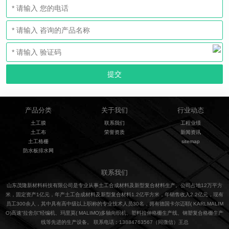
产品分类
关于我们
行业动态
土工膜
联系我们
工程业绩
土工布
荣誉资质
新闻资讯
土工格栅
sitemap
防水板排水网
联系我们
山东茂隆新材料科技有限公司是专业从事土工合成材料及新型复合材料生产。公司占地12万平方
米，固定资产1亿元，年产土工合成材料及新型复合材料1.2亿平方米，年销售收入2.2亿元，现有
员工300余人，其中具有高中级以上职称的专业技术人员30名，拥有德国卡尔迈耶( KARLMALIM
O)高速“拉舍尔”经编机、玛里莫( MALIMO)多轴向织机、塑料拉伸格栅生产线、钢塑复合格栅生产
线等先进的生产设备。 联系电话：13884763567（同微信）王总