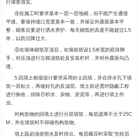
行灌浆填实。
④在施工时要求基本一层一层地砌，但不能产生通缝
平缝。要保持缝口宽度基本一致，并保证外露面基本平
整，砌浆后要进行洒水养护。每天砌筑的高度不能超过1.5
米，以防沉降过大。
⑤在墙体砌筑至顶后，在墙前搭设1.5米宽的双排脚
手，对压顶进行立模浇筑砼及安装栏杆，并对外露面勾凸
缝。
5.回填土根据设计要求采用好土回填，并在排水孔下填
筑一层粘土，再做好孔的反滤层。填土前还需对隐蔽工程
进行验收，排除尽积水、杂物、淤泥等，再进行填土作
业。
对构造物的回填土进行分层填筑，每层虚厚不大于25C
M，并在填筑时不得碰伤构筑物。
填土面必须使雨水及时排出。每层碾压时采取“先轻后