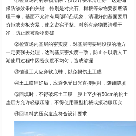
①检查场内的杂物清除，按设计要求清理好，这是确
保防渗效果的关键，特别是对尖石、树根等杂物要彻底清
理干净，基面不允许有局部凹凸现象，清理好的基面要用
夯锤或夯板夯紧，使之密实平整。对所有杂物要清理干
净，防止膜被杂物刺破
②检查场内基层的密实度，对基层需要铺设膜的地方
一定要强夯处理，达到基层密实度一致，防止在以后人工
湖使用过程中因密实度不均匀，造成渗漏
③铺设工人应穿软底鞋，以免损伤土工膜
④土工膜铺好后，应避免受日光直接照射，随铺随填
⑤回填时，不得破坏土工膜，膜上至少有50cm的松土
垫层方允许轻碾压缩，不得使用重型机械或振动碾压实
⑥回填料的压实度应符合设计要求