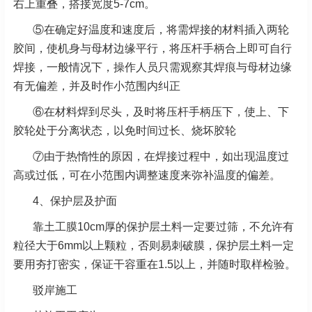
右上重叠，搭接宽度5-7cm。
⑤在确定好温度和速度后，将需焊接的材料插入两轮
胶间，使机身与母材边缘平行，将压杆手柄合上即可自行
焊接，一般情况下，操作人员只需观察其焊痕与母材边缘
有无偏差，并及时作小范围内纠正
⑥在材料焊到尽头，及时将压杆手柄压下，使上、下
胶轮处于分离状态，以免时间过长、烧坏胶轮
⑦由于热惰性的原因，在焊接过程中，如出现温度过
高或过低，可在小范围内调整速度来弥补温度的偏差。
4、保护层及护面
靠土工膜10cm厚的保护层土料一定要过筛，不允许有
粒径大于6mm以上颗粒，否则易刺破膜，保护层土料一定
要用夯打密实，保证干容重在1.5以上，并随时取样检验。
驳岸施工