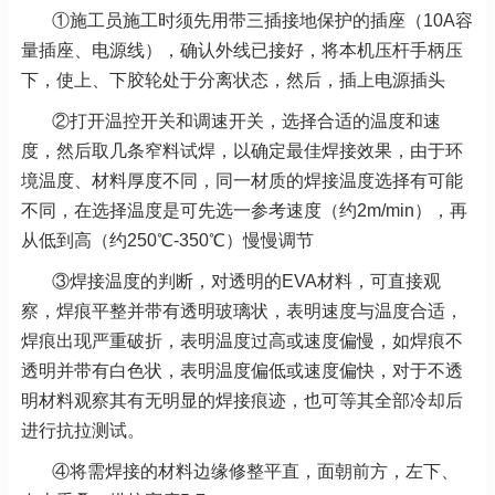
①施工员施工时须先用带三插接地保护的插座（10A容
量插座、电源线），确认外线已接好，将本机压杆手柄压
下，使上、下胶轮处于分离状态，然后，插上电源插头
②打开温控开关和调速开关，选择合适的温度和速
度，然后取几条窄料试焊，以确定最佳焊接效果，由于环
境温度、材料厚度不同，同一材质的焊接温度选择有可能
不同，在选择温度是可先选一参考速度（约2m/min），再
从低到高（约250℃-350℃）慢慢调节
③焊接温度的判断，对透明的EVA材料，可直接观
察，焊痕平整并带有透明玻璃状，表明速度与温度合适，
焊痕出现严重破折，表明温度过高或速度偏慢，如焊痕不
透明并带有白色状，表明温度偏低或速度偏快，对于不透
明材料观察其有无明显的焊接痕迹，也可等其全部冷却后
进行抗拉测试。
④将需焊接的材料边缘修整平直，面朝前方，左下、