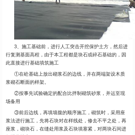
3、施工基础前，进行人工突击开挖保护土方，然后进
行复测基面高程，由于本工程都是块石或碎石基础的，因
此直接进行基础填筑施工
①在砼基础上放出砌浆石的边线，并在两端架设木质
浆砌石断面的样架。
②按事先试验确定的配合比拌制砌筑砂浆，并运至现
场备用
③前后边线，再填墙腹的顺序施工，砌筑时，采用座
浆法进行施工，先将石块对在样线处，修去不平之处，再
座浆，砌块石，在缝处用浆及石块填塞紧，对两块石间进