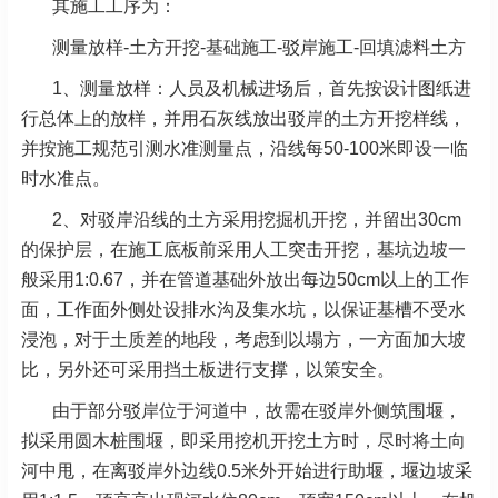
其施工工序为：
测量放样-土方开挖-基础施工-驳岸施工-回填滤料土方
1、测量放样：人员及机械进场后，首先按设计图纸进
行总体上的放样，并用石灰线放出驳岸的土方开挖样线，
并按施工规范引测水准测量点，沿线每50-100米即设一临
时水准点。
2、对驳岸沿线的土方采用挖掘机开挖，并留出30cm
的保护层，在施工底板前采用人工突击开挖，基坑边坡一
般采用1:0.67，并在管道基础外放出每边50cm以上的工作
面，工作面外侧处设排水沟及集水坑，以保证基槽不受水
浸泡，对于土质差的地段，考虑到以塌方，一方面加大坡
比，另外还可采用挡土板进行支撑，以策安全。
由于部分驳岸位于河道中，故需在驳岸外侧筑围堰，
拟采用圆木桩围堰，即采用挖机开挖土方时，尽时将土向
河中甩，在离驳岸外边线0.5米外开始进行助堰，堰边坡采