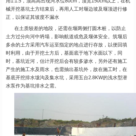
用1:1.5，顶高高出现河水位80cm，顶宽150cm以上，在机
械开挖基坑土方结束后，再用人工对堰边坡及堰顶进行修
正，以保证其坡度不漏水
在土质较差的地段，还需在堰两侧打圆木桩，以防止
土方过分向河中坍塌，影响航道或危及堰体安全。筑堰后
多余的土方采用汽车运至指定的地点进行存放，以便回填
时利用，由于开挖土方后，基面底于地下水面以下，同
时，基坑近河，估计开挖后会有较多渗水，另外还有施工
产生的施工水及雨水，也需抽出基坑外，故在施工时，在
基底开挖排水垅沟及集水坑，采用五台2.8KW的浅水型潜
水泵作为基坑排水之需。