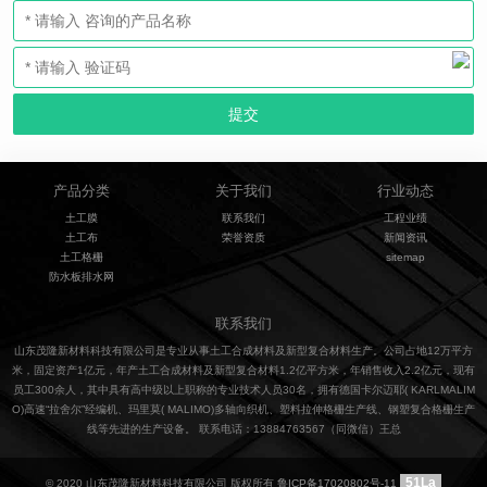
产品分类
关于我们
行业动态
土工膜
联系我们
工程业绩
土工布
荣誉资质
新闻资讯
土工格栅
sitemap
防水板排水网
联系我们
山东茂隆新材料科技有限公司是专业从事土工合成材料及新型复合材料生产。公司占地12万平方
米，固定资产1亿元，年产土工合成材料及新型复合材料1.2亿平方米，年销售收入2.2亿元，现有
员工300余人，其中具有高中级以上职称的专业技术人员30名，拥有德国卡尔迈耶( KARLMALIM
O)高速“拉舍尔”经编机、玛里莫( MALIMO)多轴向织机、塑料拉伸格栅生产线、钢塑复合格栅生产
线等先进的生产设备。 联系电话：13884763567（同微信）王总
51La
© 2020 山东茂隆新材料科技有限公司 版权所有
鲁ICP备17020802号-11