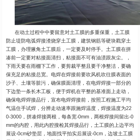
在动土过程中中要留意对土工膜的多重保重，土工膜
防止堤防电弧焊接渣烧穿土工膜，建筑钢筋等硬块戳穿土
工膜，办理腋角土工膜后，一定要及时停手。土工膜在拼
凑前一定要对粘接面清扫，粘接面不可有油渍跟灰尘。，
下雨天要在雨棚下工作，要剪裁平整且要干净整洁，要确
保充足的粘接总宽。电焊在焊接前要吹风机吹往膜表面的
沙子、土壤等脏污，确保膜面清理，在电焊焊接一部分的
下边垫一条长木工板，便于焊机在平整的基准面上走动，
确保电焊焊接品行，宣布电焊焊接前，按照工程施工平均
气温住手试焊，分辨走动速率跟施焊温度，焊接温度为22
0-3000，拼凑焊接两根，每条宽-0mm，两根焊接间留出-0
mm的内腔，用此内腔搜检其焊接品行，土工膜的上边平均
展设-0cm砂垫层，地面找平拍实后展设-0cm，边坡土工膜