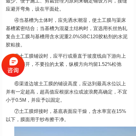
最少、便于施工、剪裁合理为原则来确定铺设方向，接缝
应避开弯角，设在平面处。
④当基槽为土体时，应先洒水潮湿，使土工膜与渠床
基槽紧密结合；当基槽为混凝土结构时，宜选用长丝热轧
复合土工膜与基槽用含水泥重2.0%SBC120胶粘剂的水泥
胶粘接。
⑤土工膜铺设时，应平行或垂直于坡度线由下游向上
游依次铺开，不要拉的太紧，纵横方向均留1.52%松弛
度。
⑥渠道边坡土工膜的铺设高度，应达到最高水位以上
并有一定超高，超高值应根据水位或波浪爬高确定，不宜
小于0.5M，并应予以固定。
⑦土工膜焊接时，基底表面应干燥，含水率宜在15%
以下，膜面用于纱布擦干净。