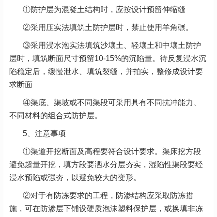
①防护层为混凝土结构时，应按设计预留伸缩缝
②采用压实法填筑土防护层时，禁止使用羊角碾。
③采用浸水泡实法填筑沙壤土、轻壤土和中壤土防护
层时，填筑断面尺寸预留10-15%的沉陷量。待反复浸水沉
陷稳定后，缓慢泄水、填筑裂缝，并拍实，整修成设计要
求断面
④渠底、渠坡或不同渠段可采用具有不同抗冲能力、
不同材料的组合式防护层。
5、注意事项
①渠道开挖断面及高程要符合设计要求。渠床挖方段
避免超量开挖，填方段要洒水分层夯实，湿陷性渠段要经
浸水预陷或强夯，以避免较大的变形。
②对于有防冻要求的工程，防渗结构应采取防冻措
施，可在防渗层下铺设硬质泡沫塑料保护层，或换填非冻