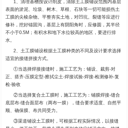
1、清理基槽按设计削皮，清除土工膜铺设范围内基层
表面的淤泥、垃圾、树木、草根、石块等一切可能损伤土
工膜的尖棱杂物。平整夯实土地，对凹坑。裂缝等应进行
修补，挖好锚固沟，基层上有阴阳角时，应修圆，其半径
不小于0.5M；有积水和地下水位较高的地区，要进行排
水。
2、土工膜铺设根据土工膜种类的不同及设计要求选择
适宜的接缝拼接方式。
①当选择焊接接缝时，施工工艺为：铺设、裁剪-对
正、搭齐-压膜定型-擦拭尘土-焊接试验-焊接-检测修补-复
检-验收
②当选择复合土工膜时，施工工艺为：铺膜焊接-缝合
底层布-缝合面层布（两布一膜），缝合要求适度、自然平
顺、确保膜、布共同受力。
③渠道铺设土工膜时，可根据工程实际情况，以接缝