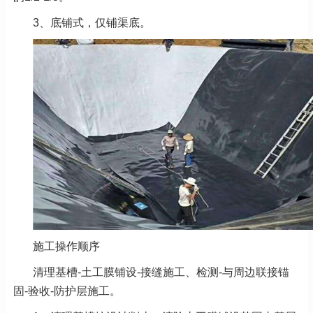
3、底铺式，仅铺渠底。
施工操作顺序
清理基槽-土工膜铺设-接缝施工、检测-与周边联接锚
固-验收-防护层施工。