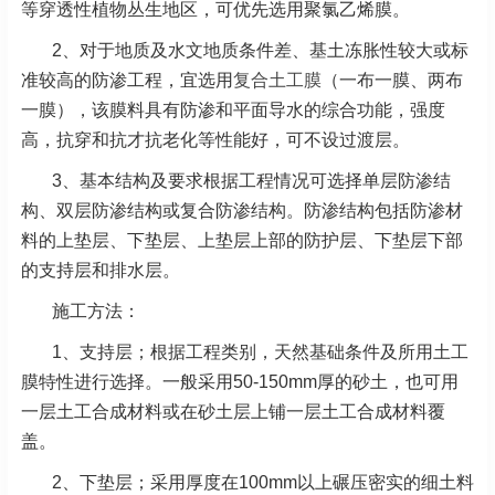
等穿透性植物丛生地区，可优先选用聚氯乙烯膜。
2、对于地质及水文地质条件差、基土冻胀性较大或标
准较高的防渗工程，宜选用
复合土工膜
（一布一膜、两布
一膜），该膜料具有防渗和平面导水的综合功能，强度
高，抗穿和抗才抗老化等性能好，可不设过渡层。
3、基本结构及要求根据工程情况可选择单层防渗结
构、双层防渗结构或复合防渗结构。防渗结构包括防渗材
料的上垫层、下垫层、上垫层上部的防护层、下垫层下部
的支持层和排水层。
施工方法：
1、支持层；根据工程类别，天然基础条件及所用土工
膜特性进行选择。一般采用50-150mm厚的砂土，也可用
一层土工合成材料或在砂土层上铺一层土工合成材料覆
盖。
2、下垫层；采用厚度在100mm以上碾压密实的细土料