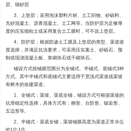
层、细砂层
3、上垫层；采用泡沫塑料片材、土工织物、砂砾料、
无砂混凝土、沥青混凝土、土工网等。当防护层为足够厚
度的压实细粒土或采用复合土工膜时，可不设上垫层。
4、防护层；根据防渗土工膜及上垫层的类型、渠道坡
度选择，并满足抗冻要求，可采用压实素土、砂砾石、预
制或现浇混凝土板、浆砌块石或干砌块石。
铺设方式按铺膜范围分为全铺式、半铺式、底铺式3种
方式。其中半铺式和底铺式主要适用于宽浅式渠道或渠坡
有树木的改建渠道。
1、全铺式：渠坡、渠底全铺，铺设方式可根据渠坡的
抗滑稳定性选择，具体方式有：梯形、台阶形、锯齿形、
五边形等。
2、半铺式：渠底全铺，渠坡铺膜高度为渠道正常水位
的1/2-1/3。