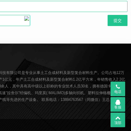
科技有限公司是专业从事土工合成材料及新型复合材料生产。公司占地12万
1亿元，年产土工合成材料及新型复合材料1.2亿平方米，年销售收入2.2亿
00余人，其中具有高中级以上职称的专业技术人员30名，拥有德国卡尔迈耶(
电话
O)高速“拉舍尔”经编机、玛里莫( MALIMO)多轴向织机、塑料拉伸格栅生产线、
线等先进的生产设备。 联系电话：13884763567（同微信）王总
客服
顶部