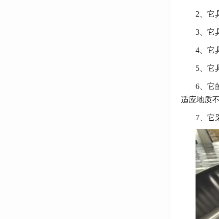
2、它
3、它
4、它
5、它
6、它
适应地质不
7、它