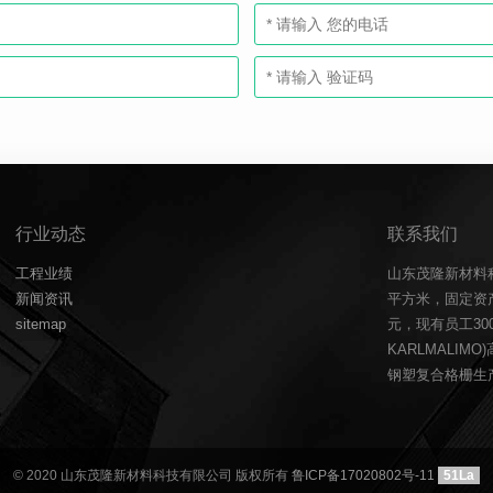
行业动态
联系我们
工程业绩
山东茂隆新材料
新闻资讯
平方米，固定资产
sitemap
元，现有员工3
KARLMALIM
钢塑复合格栅生产
© 2020 山东茂隆新材料科技有限公司 版权所有
鲁ICP备17020802号-11
51La