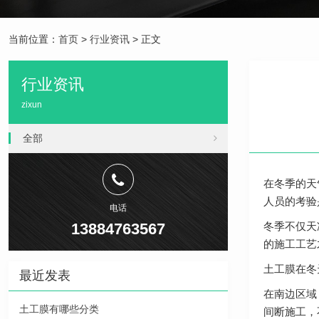
当前位置：
首页
>
行业资讯
> 正文
行业资讯
zixun
全部
在冬季的天
人员的考验
电话
13884763567
冬季不仅天
的施工工艺
土工膜在冬
最近发表
在南边区域
土工膜有哪些分类
间断施工，