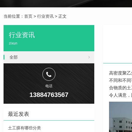
当前位置：
首页
>
行业资讯
> 正文
行业资讯
zixun
全部
高密度聚乙
不同和不同
电话
合物质的土
13884763567
令人满意，
最近发表
土工膜有哪些分类