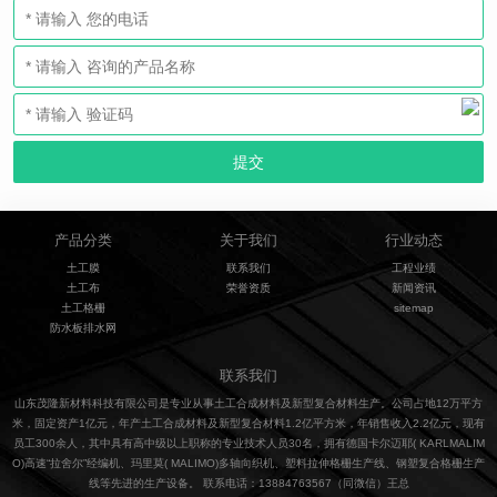
产品分类
关于我们
行业动态
土工膜
联系我们
工程业绩
土工布
荣誉资质
新闻资讯
土工格栅
sitemap
防水板排水网
联系我们
山东茂隆新材料科技有限公司是专业从事土工合成材料及新型复合材料生产。公司占地12万平方
米，固定资产1亿元，年产土工合成材料及新型复合材料1.2亿平方米，年销售收入2.2亿元，现有
员工300余人，其中具有高中级以上职称的专业技术人员30名，拥有德国卡尔迈耶( KARLMALIM
O)高速“拉舍尔”经编机、玛里莫( MALIMO)多轴向织机、塑料拉伸格栅生产线、钢塑复合格栅生产
线等先进的生产设备。 联系电话：13884763567（同微信）王总