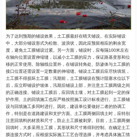
为了达到预期的铺设效果，土工膜最好在晴天铺设。在实际铺设
中，大部分铺设形式为松散、波浪状，因此应预留相应的剩余宽
度，避免土工膜铺设过紧。另一方面，铺设时，应每隔100米左右
在轴向位置设置伸缩缝，以减小土工膜的应力，保证路基变形和位
移的正常使用。除轴线位置外，在铺设转角处、防渗体与土工膜的
接口位置还需设置一定数量的伸缩缝。铺设土工膜后应尽快填筑，
土工膜不得损坏土工膜；汛期前，土工膜铺设在预计阻塞水位以下
后，应立即铺设护坡体，汛期后铺设上部，并注意土工膜两级之间
的正确连接。铺设土工膜后，应回填土壤，对土工膜起到一定的保
护作用。土的回填施工也应严格按照施工设计标准进行。土工膜铺
设与回填施工多同时进行。因此，建设单位要做好二者的协调工
作，特别是在道路建设和支护方面。土工膜两侧回填土时，应特别
注意回填料的材质和尺寸，防止土工膜被刺穿。目前，土工膜两侧
回填时，大多采用土工膜，其形状和尺寸将得到控制。在确定土工
膜连接方式时，应根据实际施工工艺合理选择，并考虑具体施工情