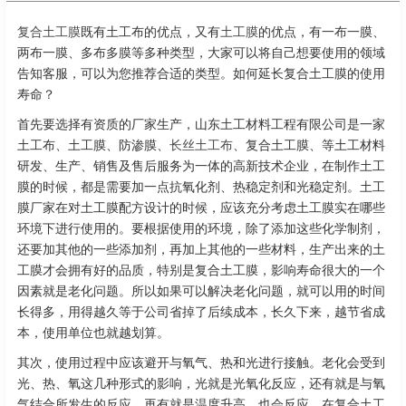
复合土工膜
既有土工布的优点，又有
土工膜
的优点，有一布一膜、
两布一膜、多布多膜等多种类型，大家可以将自己想要使用的领域
告知客服，可以为您推荐合适的类型。如何延长复合土工膜的使用
寿命？
首先要选择有资质的厂家生产，山东土工材料工程有限公司是一家
土工布、土工膜、防渗膜、
长丝土工布
、复合土工膜、等土工材料
研发、生产、销售及售后服务为一体的高新技术企业，在制作土工
膜的时候，都是需要加一点抗氧化剂、热稳定剂和光稳定剂。土工
膜厂家在对土工膜配方设计的时候，应该充分考虑土工膜实在哪些
环境下进行使用的。要根据使用的环境，除了添加这些化学制剂，
还要加其他的一些添加剂，再加上其他的一些材料，生产出来的土
工膜才会拥有好的品质，特别是复合土工膜，影响寿命很大的一个
因素就是老化问题。所以如果可以解决老化问题，就可以用的时间
长得多，用得越久等于公司省掉了后续成本，长久下来，越节省成
本，使用单位也就越划算。
其次，使用过程中应该避开与氧气、热和光进行接触。老化会受到
光、热、氧这几种形式的影响，光就是光氧化反应，还有就是与氧
气结合所发生的反应，再有就是温度升高，也会反应。在复合土工