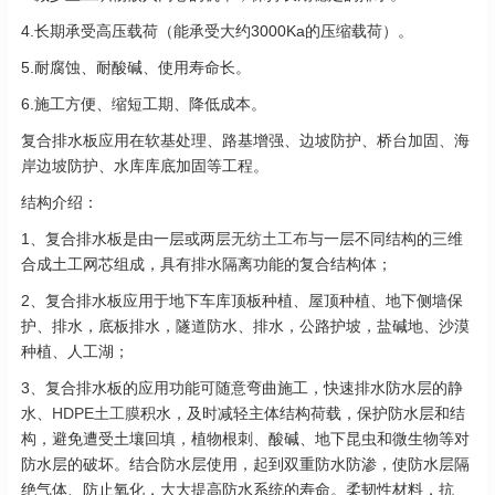
4.长期承受高压载荷（能承受大约3000Ka的压缩载荷）。
5.耐腐蚀、耐酸碱、使用寿命长。
6.施工方便、缩短工期、降低成本。
复合排水板应用在软基处理、路基增强、边坡防护、桥台加固、海
岸边坡防护、水库库底加固等工程。
结构介绍：
1、复合排水板是由一层或两层
无纺土工布
与一层不同结构的三维
合成土工网芯组成，具有排水隔离功能的复合结构体；
2、复合排水板应用于地下车库顶板种植、屋顶种植、地下侧墙保
护、排水，底板排水，隧道防水、排水，公路护坡，盐碱地、沙漠
种植、人工湖；
3、复合排水板的应用功能可随意弯曲施工，快速排水防水层的静
水、
HDPE土工膜
积水，及时减轻主体结构荷载，保护防水层和结
构，避免遭受土壤回填，植物根刺、酸碱、地下昆虫和微生物等对
防水层的破坏。结合防水层使用，起到双重防水防渗，使防水层隔
绝气体、防止氧化，大大提高防水系统的寿命。柔韧性材料，抗