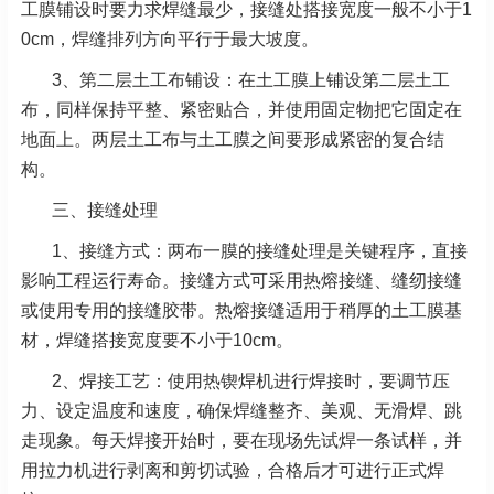
工膜铺设时要力求焊缝最少，接缝处搭接宽度一般不小于1
0cm，焊缝排列方向平行于最大坡度。
3、第二层土工布铺设：在土工膜上铺设第二层土工
布，同样保持平整、紧密贴合，并使用固定物把它固定在
地面上。两层土工布与土工膜之间要形成紧密的复合结
构。
三、接缝处理
1、接缝方式：两布一膜的接缝处理是关键程序，直接
影响工程运行寿命。接缝方式可采用热熔接缝、缝纫接缝
或使用专用的接缝胶带。热熔接缝适用于稍厚的土工膜基
材，焊缝搭接宽度要不小于10cm。
2、焊接工艺：使用热锲焊机进行焊接时，要调节压
力、设定温度和速度，确保焊缝整齐、美观、无滑焊、跳
走现象。每天焊接开始时，要在现场先试焊一条试样，并
用拉力机进行剥离和剪切试验，合格后才可进行正式焊