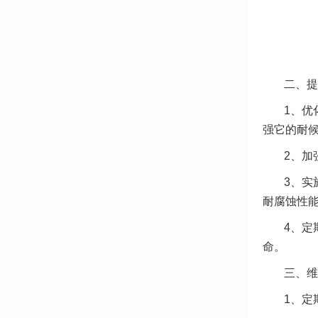
二、提
1、优
强它的耐
2、加
3、实
耐腐蚀性
4、定
命。
三、维
1、定