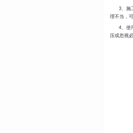
3、施
理不当，
4、使
压或忽视