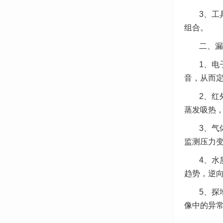
3、工
组合。
二、漏
1、电
音，从而
2、红
蒸发吸热
3、气
监测压力
4、水
趋势，逆
5、探
像中的异