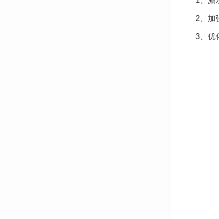
1、漏
2、加
3、优