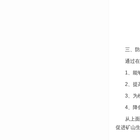
三、防
通过在
1、能
2、提
3、为
4、
降
从上面
促进矿山