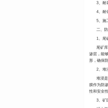
3、
耐
4、耐
5、
施
二、防
1、尾
尾矿库
渗层，能
形，确保
2、
堆
堆浸是
膜作为防
性和安全
3、
矿