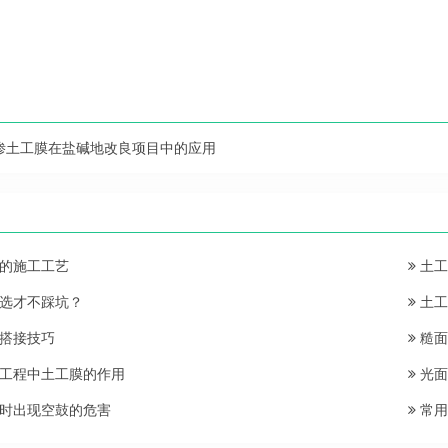
渗土工膜在盐碱地改良项目中的应用
的施工工艺
土工
选才不踩坑？
土工
搭接技巧
糙面
工程中土工膜的作用
光面
时出现空鼓的危害
常用