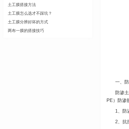
土工膜搭接方法
土工膜怎么选才不踩坑？
土工膜分辨好坏的方式
两布一膜的搭接技巧
一、防
防渗土
PE）防渗
1、
防
2、
抗