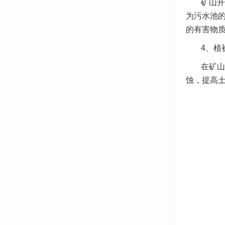
矿山开
为污水池
的有害物
4、
植
在矿山
蚀，提高