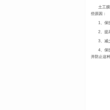
土工膜
些原因：
1、保
2、提
3、减
4、保
并防止这