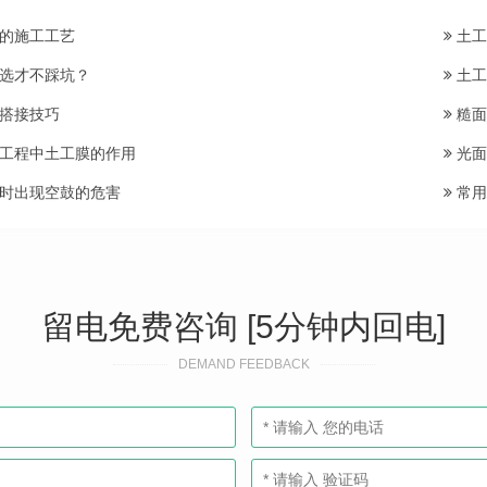
的施工工艺
土工
选才不踩坑？
土工
搭接技巧
糙面
工程中土工膜的作用
光面
时出现空鼓的危害
常用
留电免费咨询 [5分钟内回电]
DEMAND FEEDBACK