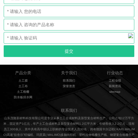
产品分类
关于我们
行业动态
土工膜
联系我们
工程业绩
土工布
荣誉资质
新闻资讯
土工格栅
sitemap
防水板排水网
联系我们
山东茂隆新材料科技有限公司是专业从事土工合成材料及新型复合材料生产。公司占地12万平方
米，固定资产1亿元，年产土工合成材料及新型复合材料1.2亿平方米，年销售收入2.2亿元，现有
员工300余人，其中具有高中级以上职称的专业技术人员30名，拥有德国卡尔迈耶( KARLMALIM
O)高速“拉舍尔”经编机、玛里莫( MALIMO)多轴向织机、塑料拉伸格栅生产线、钢塑复合格栅生产