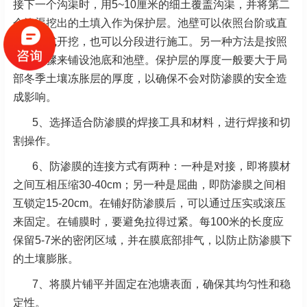
接下一个沟渠时，用5~10厘米的细土覆盖沟渠，并将第二
个沟渠挖出的土填入作为保护层。池壁可以依照台阶或直
角的方式开挖，也可以分段进行施工。另一种方法是按照
上述步骤来铺设池底和池壁。保护层的厚度一般要大于局
部冬季土壤冻胀层的厚度，以确保不会对防渗膜的安全造
成影响。
5、选择适合防渗膜的焊接工具和材料，进行焊接和切
割操作。
6、防渗膜的连接方式有两种：一种是对接，即将膜材
之间互相压缩30-40cm；另一种是屈曲，即防渗膜之间相
互锁定15-20cm。在铺好防渗膜后，可以通过压实或滚压
来固定。在铺膜时，要避免拉得过紧。每100米的长度应
保留5-7米的密闭区域，并在膜底部排气，以防止防渗膜下
的土壤膨胀。
7、将膜片铺平并固定在池塘表面，确保其均匀性和稳
定性。