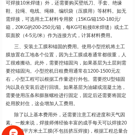
可焊接10米焊缝）外，还需要购买壁纸刀、手套、绝缘
鞋、拉绳、电线、绳梯、编织袋（压膜用）等材料。如无
需焊接，可选用土工材料专用胶（15KG/箱150-180元/
箱，20KG的200-250元/箱，每KG可粘接8米焊缝）或土工
双面胶（4-5元/米）作为连接方式，计算材料费用。
三、安装土工膜和锚固的费用。使用小型挖机将土工
膜放置在工地各个位置，因为土工膜成卷通常都很重，人
工很难搬动。此外，需要挖锚固沟，如果基层为土层则需
要挖锚固沟。小型挖机日租费用通常在1200-1500元左
右，小型工程可以根据工作量进行外包。需要挖U型锚固
沟以及在安装后进行回填。如果基层为油罐或混凝土池，
需要使用压条和膨胀螺栓进行固定，固定后还需要将固定
处用胶封住，这会增加人工费用。
除了以上基本费用外，还需要注意工程进度和天气因
素。一般来说，焊接师傅经验丰富的成手每天可以焊接20
00-3000平方米土工膜(不包括挤压焊接)，根据工程总量合