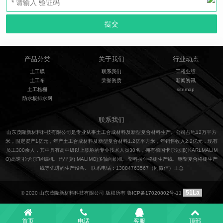
产品分类
关于我们
行业动态
土工膜
联系我们
工程业绩
土工布
荣誉资质
新闻资讯
土工格栅
sitemap
防水板排水网
联系我们
山东茂隆新材料科技有限公司是专业从事土工合成材料及新型复合材料生产。公司占地12万平方
米，固定资产1亿元，年产土工合成材料及新型复合材料1.2亿平方米，年销售收入2.2亿元，现有
员工300余人，其中具有高中级以上职称的专业技术人员30名，拥有德国卡尔迈耶( KARLMALIM
O)高速“拉舍尔”经编机、玛里莫( MALIMO)多轴向织机、塑料拉伸格栅生产线、钢塑复合格栅生产
线等先进的生产设备。 联系电话：13884763567（同微信）王总
51La
© 2020 山东茂隆新材料科技有限公司 版权所有
鲁ICP备17020802号-11
首页
电话
客服
顶部