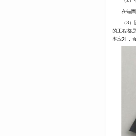
（2）
在锚固
（3）
的工程都
率应对，