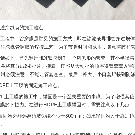
道穿越膜的施工难点。
工程中，管穿膜是常见的施工方式，即在渗滤液导排管穿过坝体
往往忽视管穿膜的焊接工艺，为了节省时间和成本，随意将膜和
骤如下：首先利用HDPE膜制作一个喇叭形的管套，其小半径与
并将其分成6-8小片。接着，按照从大到小的顺序将管套套入
时必须注意，不能让管套悬空。最后，将大、小口套焊接到防渗层
DPE土工膜的固定施工难点。
PE土工膜的施工中，锚固是一个至关重要的步骤。为了增强其
工膜的下拉力。在进行HDPE土工膜锚固时，需要注意以下几点：
锚固沟必须远离边坡边缘不少于800mm；如果锚固沟过于靠近
坡。