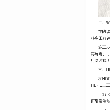
二、管
在防渗
很多工程
施工步
再确定），
行临时稳固
三、H
在HD
HDPE土
（1）
而引发滑