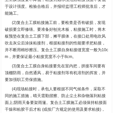
于设计强度。检验合格后，并报经监理工程师批淮后，才
能施工。
(2)复合土工膜粘接施工前，要检查是否有破损，发现
破损要立即修缮。要准备好刨光木板，粘接施工时，将木
板预垫在复合土工膜下部，摊平膜体，在接口处用电吹风
吹去灰尘后涂抹粘接剂，根据粘接剂的性能要求把粘接，
并不断用棉纱擦压。复合土工膜自身粘接缝宽度一般为10c
m，并要保证最小粘接宽度不小于8cm。
(3)复合土工膜自身粘接要先在室内把，拼接车间要有
顶棚防雨，自然通风，易于粘接剂等有机溶剂的挥发，并
要加强职工劳保措施。
(4)现场粘接时，承包人要根据不同气候条件，采取不
同的施工措施，晴天需勤揩擦、防止尘土和杂物落到粘接
面上;阴雨天备要架雨篷。复合土工膜施工必须保持粘接面
干燥和粘胶干后才粘 (或按厂方规定的使用及要求粘接)，