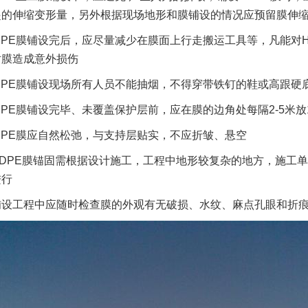
起的伸缩变形量，另外根据现场地形和膜铺设的情况应预留膜伸
DPE膜铺设完后，应尽量减少在膜面上行走搬运工具等，凡能对
对膜造成意外损伤
DPE膜铺设现场所有人员不能抽烟，不得穿带铁钉的鞋或高跟
DPE膜铺设完毕、未覆盖保护层前，应在膜的边角处每隔2-5米放1
DPE膜应自然松弛，与支持层贴实，不应折皱、悬空
HDPE膜锚固需根据设计施工，工程中地形较复杂的地方，施工
进行
铺设工程中应随时检查膜的外观有无破损、水纹、麻点孔眼和折