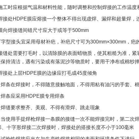
施工时应根据气温和材料性能，随时调整和控制焊接的工作温度
焊接处HDPE膜应熔接一个整体不得出现虚焊、漏焊和超量焊，
横向焊接缝间错尺寸应大于或等于500mm
T字型接头宜采用母材补疤，补疤尺寸可为300mm×300mm，
接缝处需要打毛时，以清除膜的表面蜡物质，使其粗糙为准，紧
须保持清洁，遇有污染或有落泥沙等物质时，要用干净布或棉纱
焊接处上层HDPE膜的边缘应打毛成45度倾角
）焊条在焊接时，不得随意接触地面，不得用粘有油污的手套、
）焊条应采用HDPE膜专用焊条
）焊缝要求整齐、美观、不得有滑焊、跳走现象
）当使用手提焊枪焊接一条膜的接缝一次不能焊接完时，第二次
形、十字形焊接二次焊接时，焊接处的搭接长度不小于100毫米
）试验性焊接应当在与生产性焊接相同的表面和环境条件下进行，