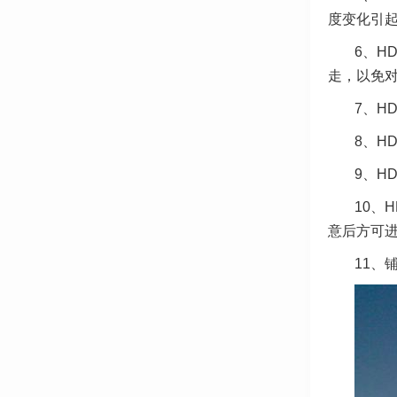
度变化引
6、H
走，以免
7、H
8、H
9、H
10、
意后方可
11、