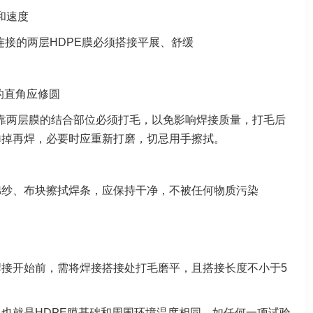
和速度
连接的两层HDPE膜必须搭接平展、舒缓
疤的直角应修圆
靠两层膜的结合部位必须打毛，以免影响焊接质量，打毛后
掸掉再焊，必要时应重新打磨，切忌用手擦拭。
棉纱、布块擦拭焊条，应保持干净，不被任何物质污染
焊接开始前，需将焊接搭接处打毛磨平，且搭接长度不小于5
也就是HDPE膜基础和周围环境温度相同，如任何一项试验