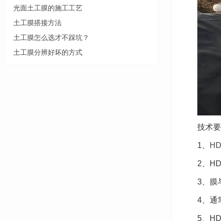
光面土工膜的施工工艺
土工膜搭接方法
土工膜怎么选才不踩坑？
土工膜分辨好坏的方式
技术要
1、
H
2、H
3、膜
4、通
5、H