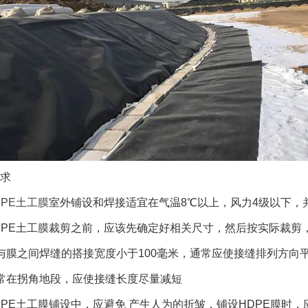
求
DPE土工膜
室外铺设和焊接适宜在气温8℃以上，风力4级以下，
DPE土工膜裁剪之前，应该先确定好相关尺寸，然后按实际裁剪
与膜之间焊缝的搭接宽度小于100毫米，通常应使接缝排列方向
常在拐角地段，应使接缝长度尽量减短
DPE土工膜铺设中，应避免 产生人为的折皱，铺设HDPE膜时