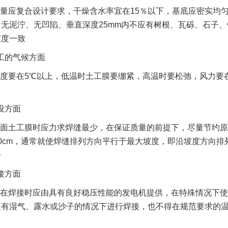
量应复合设计要求，干燥含水率宜在15％以下，基底应密实均匀，
无泥泞、无凹陷、垂直深度25mm内不应有树根、瓦砾、石子
坡度一致
工的气候方面
度要在5℃以上，低温时土工膜要绷紧，高温时要松弛，风力要在
设方面
面土工膜时应力求焊缝最少，在保证质量的前提下，尽量节约原
0cm，通常就使焊缝排列方向平行于最大坡度，即沿坡度方向
平
接方面
在焊接时应由具有良好稳压性能的发电机提供，在特殊情况下使
处有湿气、露水或沙子的情况下进行焊接，也不得在规范要求的温