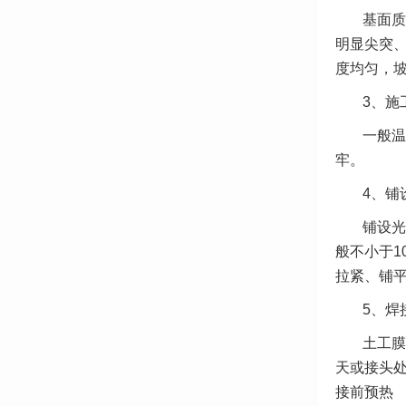
基面质
明显尖突、
度均匀，
3、施
一般温
牢。
4、铺
铺设光
般不小于1
拉紧、铺
5、焊
土工膜
天或接头
接前预热