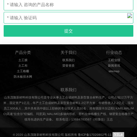
产品分类
关于我们
行业动态
土工膜
联系我们
工程业绩
土工布
荣誉资质
新闻资讯
土工格栅
sitemap
防水板排水网
联系我们
山东茂隆新材料科技有限公司是专业从事土工合成材料及新型复合材料生产。公司占地12万平方
米，固定资产1亿元，年产土工合成材料及新型复合材料1.2亿平方米，年销售收入2.2亿元，现有
员工300余人，其中具有高中级以上职称的专业技术人员30名，拥有德国卡尔迈耶( KARLMALIM
O)高速“拉舍尔”经编机、玛里莫( MALIMO)多轴向织机、塑料拉伸格栅生产线、钢塑复合格栅生产
线等先进的生产设备。 联系电话：13884763567（同微信）王总
51La
© 2020 山东茂隆新材料科技有限公司 版权所有
鲁ICP备17020802号-11