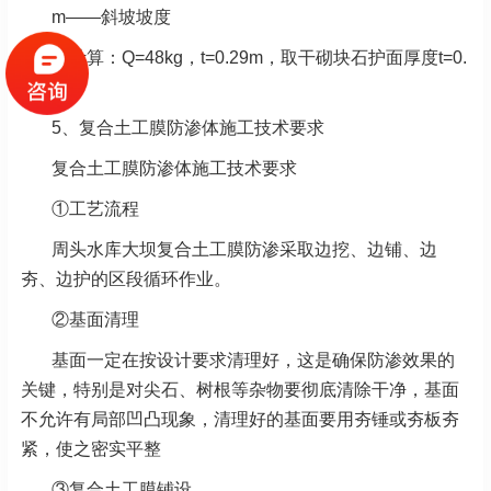
m——斜坡坡度
经计算：Q=48kg，t=0.29m，取干砌块石护面厚度t=0.
3m
5、复合土工膜防渗体施工技术要求
复合土工膜防渗体施工技术要求
①工艺流程
周头水库大坝复合土工膜防渗采取边挖、边铺、边
夯、边护的区段循环作业。
②基面清理
基面一定在按设计要求清理好，这是确保防渗效果的
关键，特别是对尖石、树根等杂物要彻底清除干净，基面
不允许有局部凹凸现象，清理好的基面要用夯锤或夯板夯
紧，使之密实平整
③复合土工膜铺设