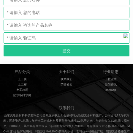
产品分类
关于我们
行业动态
土工膜
联系我们
工程业绩
土工布
荣誉资质
新闻资讯
土工格栅
sitemap
防水板排水网
联系我们
山东茂隆新材料科技有限公司是专业从事土工合成材料及新型复合材料生产。公司占地12万平方
米，固定资产1亿元，年产土工合成材料及新型复合材料1.2亿平方米，年销售收入2.2亿元，现有
员工300余人，其中具有高中级以上职称的专业技术人员30名，拥有德国卡尔迈耶( KARLMALIM
O)高速“拉舍尔”经编机、玛里莫( MALIMO)多轴向织机、塑料拉伸格栅生产线、钢塑复合格栅生产