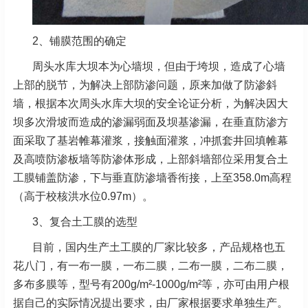
2、铺膜范围的确定
周头水库大坝本为心墙坝，但由于垮坝，造成了心墙
上部的脱节，为解决上部防渗问题，原来加做了防渗斜
墙，根据本次周头水库大坝的安全论证分析，为解决因大
坝多次滑坡而造成的渗漏弱面及坝基渗漏，在垂直防渗方
面采取了基岩帷幕灌浆，接触面灌浆，冲抓套井回填帷幕
及高喷防渗板墙等防渗体形成，上部斜墙部位采用复合土
工膜铺盖防渗，下与垂直防渗墙香衔接，上至358.0m高程
（高于校核洪水位0.97m）。
3、复合土工膜的选型
目前，国内生产土工膜的厂家比较多，产品规格也五
花八门，有一布一膜，一布二膜，二布一膜，二布二膜，
多布多膜等，型号有200g/m²-1000g/m²等，亦可由用户根
据自己的实际情况提出要求，由厂家根据要求单独生产。