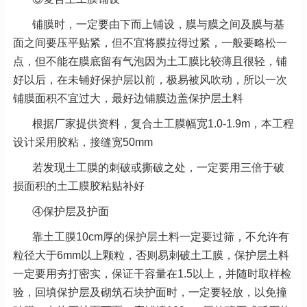
铺膜时，一定要由下而上铺设，膜与膜之间及膜与基
面之间要压平贴紧，但不宜将膜拉得过紧，一般要略松一
点，但不能在膜底留有气泡因为土工膜比较薄且很轻，铺
好以后，在未铺好保护层以前，极易被风吹动，所以一次
铺膜面积不宜过大，最好边铺膜边盖保护层土料
根据厂家提供资料，复合土工膜幅宽1.0-1.9m，本工程
设计采用胶粘，接缝宽50mm
若发现土工膜的刺破或撕破之处，一定要用三倍于破
损面积的土工膜胶粘贴补好
④保护层及护面
靠土工膜10cm厚的保护层土料一定要过筛，不允许有
粒径大于6mm以上颗粒，否则易刺破土工膜，保护层土料
一定要用夯打密实，保证干容量在1.5以上，并随时取样检
验，回填保护层及砌筑石块护面时，一定要轻放，以免撞