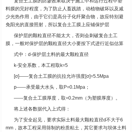
复合土工膜的防渗效果取决于施工中和运行过程中塑
料膜的完好程度，为了防止人畜践踏，动植物破坏以及减
少光热作用，由于它们是高分子化纤聚合物，故应特别避
免阳光的直接照射，所以复合土工膜上应铺保护层
保护层的颗粒直径不能太大，否则会刺破复合土工
膜，一般对保护层的颗粒直径大小要按下式进行近似估算
式中：d-保护层土料的最大颗粒直径
k-安全系数，本工程取k=5
[σ]——复合土工膜的抗拉允许强度[σ]=5.5Mpa
p——承受最大水头，取P=0.1Mpa；
——复合土工膜厚度，取=0.2mm（为塑膜厚度）。
将上述各数据代入上式得：
为了安全起见，要求实际土料最大颗粒直径d不大于6
mm，故本工程采用筛制的粉质粘土，其它要求与坝体土料