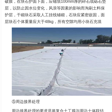
破膜，在块石护面下面，应铺填100mm厚的碎石或砾石垫
层，以防止因水位变化，风浪等因素的影响而淘刷土料保
护层，干砌块石采取人工挂线铺砌，石块应紧密嵌固，面
层块石个体重量应大于48kg，所有空隙均用小块石充填
⑤周边接界处理
周边接界处理的要求是将复合土工膜与周边土体联结