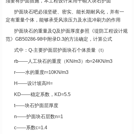
须要有护面措施，本工程设计采用干砌大块石护面
护面块石吧必须坚硬、密实、能长期耐风化，并有一
定有重量个体，能够承受风浪压力及水流冲刷力的作用
护面块石的重量及Q及护面厚度参照《堤防工程设计规
范》GB50286-98中附录D.3的方法确定，计算公式
式中：Q-主要护面层护面块石个体质量（t）
rb——人工块石的重度（KN/m3）rb=24KN/m3
r——水的重度r=10KN/m3
H——设计坡高H=
KD——稳定系数，KD=5.5
t——块石护面层厚度
n——护面块石层数n=1
c——系数c=1.4