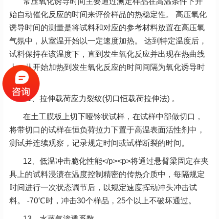
常压氧化诱导时间主要通过测定样品在高温条件下开
始自动催化反应的时间来评价样品的热稳定性。 高压氧化
诱导时间的测量是将试料和对应的参考材料放置在高压氧
气氛中，从室温开始以一定速度加热。 达到特定温度后，
试料保持在该温度下，直到发生氧化反应并出现在热曲线
上，从开始加热到发生氧化反应的时间间隔为氧化诱导时
间。
11、拉伸载荷应力裂纹(切口恒载荷拉伸法) 。
在土工膜板上切下哑铃状试样，在试样中部做切口，
将带切口的试样在恒负荷拉力下置于高温表面活性剂中，
测试并连续观察，记录规定时间或试样断裂的时间。
12、低温冲击脆化性能</p><p>将通过悬臂梁固定在夹
具上的试料浸渍在温度控制精密的传热介质中，每隔规定
时间进行一次状态调节后，以规定速度挥动冲头冲击试
料。 -70℃时，冲击30个样品，25个以上不破坏通过。
13、水蒸气渗透系数