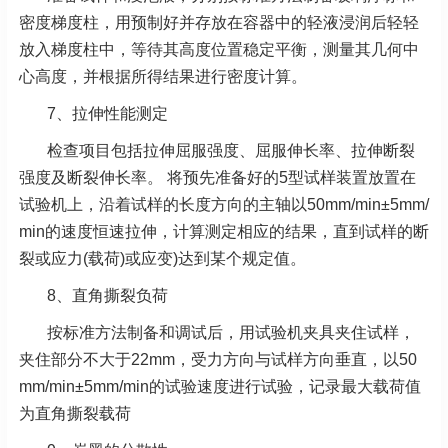
密度梯度柱，用预制好并存放在容器中的轻液浸润后轻轻
放入梯度柱中，等待其高度位置稳定平衡，测量其几何中
心高度，并根据所得结果进行密度计算。
7、拉伸性能测定
检查项目包括拉伸屈服强度、屈服伸长率、拉伸断裂
强度及断裂伸长率。 将预先准备好的5型试样装置放置在
试验机上，沿着试样的长度方向的主轴以50mm/min±5mm/
min的速度恒速拉伸，计算测定相应的结果，直到试样的断
裂或应力(载荷)或应变)达到某个规定值。
8、直角撕裂负荷
按标准方法制备和调试后，用试验机夹具夹住试样，
夹住部分不大于22mm，受力方向与试样方向垂直，以50
mm/min±5mm/min的试验速度进行试验，记录最大载荷值
为直角撕裂载荷