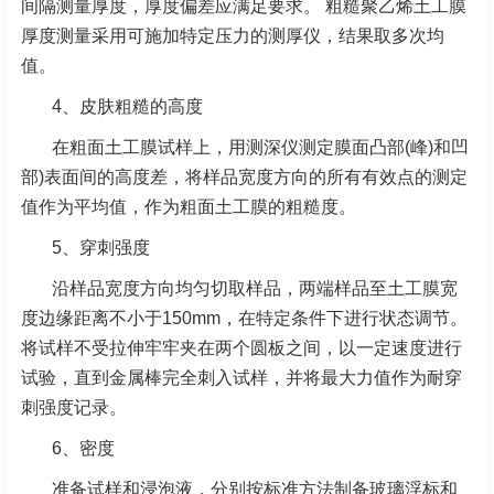
间隔测量厚度，厚度偏差应满足要求。 粗糙聚乙烯土工膜
厚度测量采用可施加特定压力的测厚仪，结果取多次均
值。
4、皮肤粗糙的高度
在粗面土工膜试样上，用测深仪测定膜面凸部(峰)和凹
部)表面间的高度差，将样品宽度方向的所有有效点的测定
值作为平均值，作为粗面土工膜的粗糙度。
5、穿刺强度
沿样品宽度方向均匀切取样品，两端样品至土工膜宽
度边缘距离不小于150mm，在特定条件下进行状态调节。
将试样不受拉伸牢牢夹在两个圆板之间，以一定速度进行
试验，直到金属棒完全刺入试样，并将最大力值作为耐穿
刺强度记录。
6、密度
准备试样和浸泡液，分别按标准方法制备玻璃浮标和