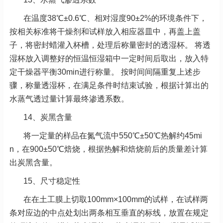
在温度38℃±0.6℃、相对湿度90±2%的环境条件下，
按相关标准将干燥剂和试样放入相应器皿中，再盖上盖
子，将密封蜡灌入杯槽，处理后称量密封的透湿杯。 将透
湿杯放入调整好的恒温恒湿箱中一定时间后取出，放入特
定干燥器平衡30min进行称量。 按时间间隔重复上述步
骤，称量透湿杯，在满足条件时结束试验，根据计算出的
水蒸气透过量计算最终渗透系数。
14、炭黑含量
将一定量的样品在氮气流中550℃±50℃热解约45mi
n，在900±50℃焙烧，根据热解和焙烧前后的质量差计算
出炭黑含量。
15、尺寸稳定性
在在土工膜上切取100mm×100mm的试样，在试样两
条对应边的中点处划出两条相互垂直的标线，放置在规定