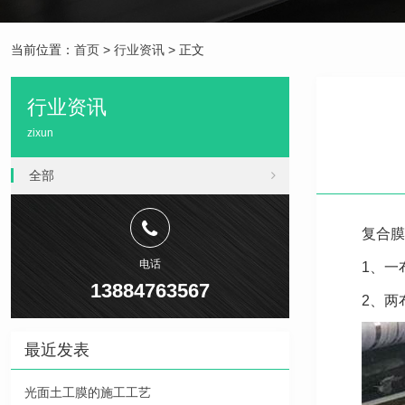
当前位置：
首页
>
行业资讯
> 正文
行业资讯
zixun
全部
复合膜
电话
1、一布
13884763567
2、两
最近发表
光面土工膜的施工工艺