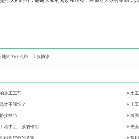
是今天的内容，感谢大家的阅读和观看，希望对大家有帮助，如
。
田地面为什么用土工膜防渗
的施工工艺
土工
选才不踩坑？
土工
搭接技巧
糙面
工程中土工膜的作用
光面
时出现空鼓的危害
常用