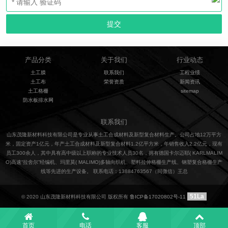
产品分类
关于我们
行业动态
土工膜
联系我们
工程业绩
土工布
荣誉资质
新闻资讯
土工格栅
sitemap
防水板排水网
联系我们
山东茂隆新材料科技有限公司是专业从事土工合成材料及新型复合材料生产。公司占地12万平方
米，固定资产1亿元，年产土工合成材料及新型复合材料1.2亿平方米，年销售收入2.2亿元，现有
员工300余人，其中具有高中级以上职称的专业技术人员30名，拥有德国卡尔迈耶( KARLMALIM
O)高速“拉舍尔”经编机、玛里莫( MALIMO)多轴向织机、塑料拉伸格栅生产线、钢塑复合格栅生产
线等先进的生产设备。 联系电话：13884763567（同微信）王总
51La
© 2020 山东茂隆新材料科技有限公司 版权所有
鲁ICP备17020802号-11
首页
电话
客服
顶部