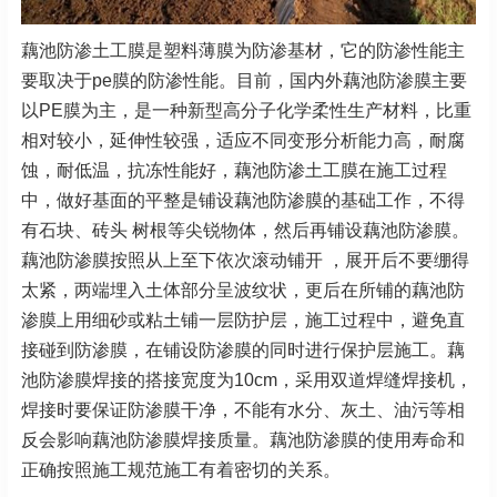
藕池防渗土工膜是塑料薄膜为防渗基材，它的防渗性能主
要取决于pe膜的防渗性能。目前，国内外藕池防渗膜主要
以PE膜为主，是一种新型高分子化学柔性生产材料，比重
相对较小，延伸性较强，适应不同变形分析能力高，耐腐
蚀，耐低温，抗冻性能好，藕池防渗土工膜在施工过程
中，做好基面的平整是铺设藕池防渗膜的基础工作，不得
有石块、砖头 树根等尖锐物体，然后再铺设藕池防渗膜。
藕池防渗膜按照从上至下依次滚动铺开 ，展开后不要绷得
太紧，两端埋入土体部分呈波纹状，更后在所铺的藕池防
渗膜上用细砂或粘土铺一层防护层，施工过程中，避免直
接碰到防渗膜，在铺设防渗膜的同时进行保护层施工。藕
池防渗膜焊接的搭接宽度为10cm，采用双道焊缝焊接机，
焊接时要保证防渗膜干净，不能有水分、灰土、油污等相
反会影响藕池防渗膜焊接质量。藕池防渗膜的使用寿命和
正确按照施工规范施工有着密切的关系。