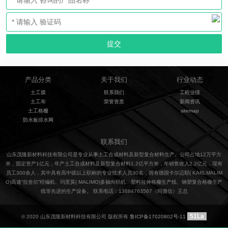
产品分类
关于我们
行业动态
土工膜
联系我们
工程业绩
土工布
荣誉资质
新闻资讯
土工格栅
sitemap
防水板排水网
联系我们
山东茂隆新材料科技有限公司是专业从事土工合成材料及新型复合材料生产。公司占地12万平方
米，固定资产1亿元，年产土工合成材料及新型复合材料1.2亿平方米，年销售收入2.2亿元，现有
员工300余人，其中具有高中级以上职称的专业技术人员30名，拥有德国卡尔迈耶( KARLMALIM
O)高速“拉舍尔”经编机、玛里莫( MALIMO)多轴向织机、塑料拉伸格栅生产线、钢塑复合格栅生产
线等先进的生产设备。 联系电话：13884763567（同微信）王总
51La
© 2020 山东茂隆新材料科技有限公司 版权所有
鲁ICP备17020802号-11