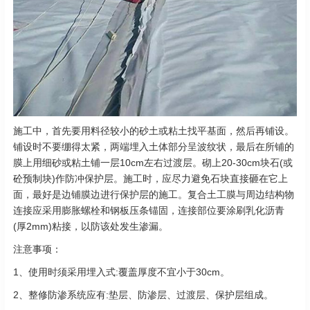
施工中，首先要用料径较小的砂土或粘土找平基面，然后再铺设。
铺设时不要绷得太紧，两端埋入土体部分呈波纹状，最后在所铺的
膜上用细砂或粘土铺一层10cm左右过渡层。砌上20-30cm块石(或
砼预制块)作防冲保护层。施工时，应尽力避免石块直接砸在它上
面，最好是边铺膜边进行保护层的施工。复合土工膜与周边结构物
连接应采用膨胀螺栓和钢板压条锚固，连接部位要涂刷乳化沥青
(厚2mm)粘接，以防该处发生渗漏。
注意事项：
1、使用时须采用埋入式:覆盖厚度不宜小于30cm。
2、整修防渗系统应有:垫层、防渗层、过渡层、保护层组成。