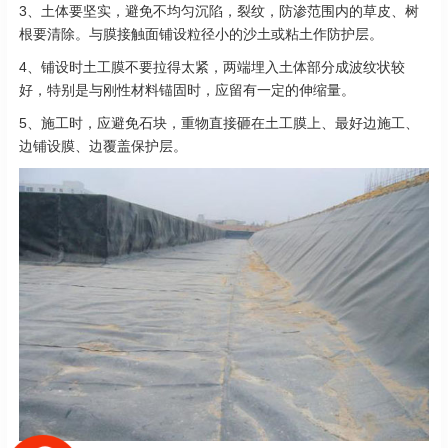
3、土体要坚实，避免不均匀沉陷，裂纹，防渗范围内的草皮、树
根要清除。与膜接触面铺设粒径小的沙土或粘土作防护层。
4、铺设时土工膜不要拉得太紧，两端埋入土体部分成波纹状较
好，特别是与刚性材料锚固时，应留有一定的伸缩量。
5、施工时，应避免石块，重物直接砸在土工膜上、最好边施工、
边铺设膜、边覆盖保护层。