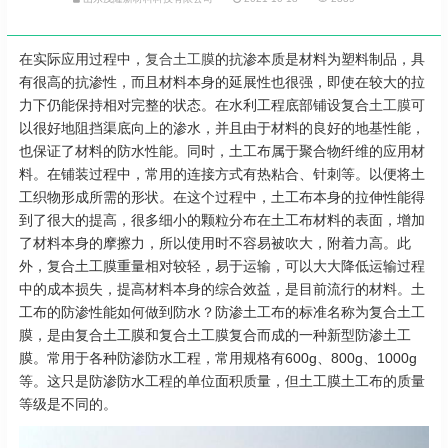
在实际应用过程中，
复合土工膜
的抗渗本质是材料为塑料制品，具
有很高的抗渗性，而且材料本身的延展性也很强，即使在较大的拉
力下仍能保持相对完整的状态。在水利工程底部铺设复合
土工膜
可
以很好地阻挡渠底向上的渗水，并且由于材料的良好的地基性能，
也保证了材料的防水性能。同时，土工布属于聚合物纤维的应用材
料。在铺装过程中，常用的连接方式有热粘合、针刺等。以便将土
工织物形成所需的形状。在这个过程中，土工布本身的拉伸性能得
到了很大的提高，很多细小的颗粒分布在土工布材料的表面，增加
了材料本身的摩擦力，所以使用时不容易被吹大，附着力高。此
外，复合土工膜重量相对较轻，易于运输，可以大大降低运输过程
中的成本损失，提高材料本身的综合效益，是目前流行的材料。土
工布的防渗性能如何做到防水？防渗土工布的标准名称为复合土工
膜，是由复合土工膜和复合土工膜复合而成的一种新型防渗土工
膜。常用于各种防渗防水工程，常用规格有600g、800g、1000g
等。这只是防渗防水工程的单位面积质量，但土工膜土工布的质量
等级是不同的。